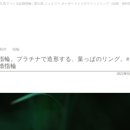
結婚指輪 | 屋久島,ジュエリー,オーダーメイドのマリッジリング（結婚・婚約指輪）制作 | Kei N
制作
指輪
指輪。プラチナで造形する、葉っぱのリング。#
婚指輪
2022年