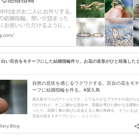
く白い百合をモチーフにした結婚指輪作り。お花の造形がひと段落した