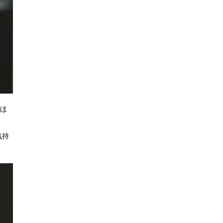
mほ
気持