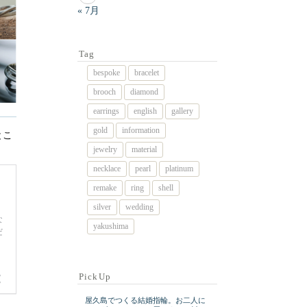
« 7月
Tag
bespoke
bracelet
brooch
diamond
earrings
english
gallery
gold
information
とこ
jewelry
material
necklace
pearl
platinum
remake
ring
shell
silver
wedding
yakushima
PickUp
屋久島でつくる結婚指輪。お二人に