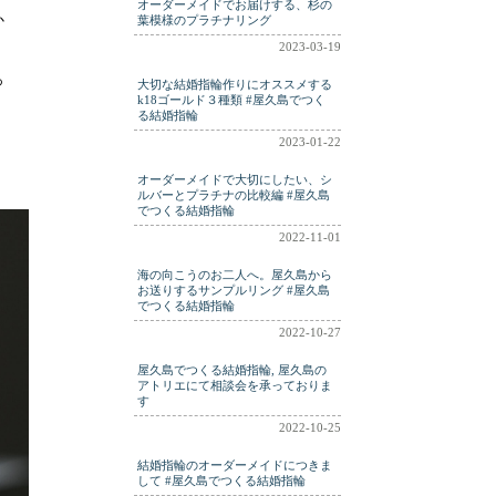
オーダーメイドでお届けする、杉の
か
葉模様のプラチナリング
2023-03-19
っ
大切な結婚指輪作りにオススメする
k18ゴールド３種類 #屋久島でつく
る結婚指輪
2023-01-22
オーダーメイドで大切にしたい、シ
ルバーとプラチナの比較編 #屋久島
でつくる結婚指輪
2022-11-01
海の向こうのお二人へ。屋久島から
お送りするサンプルリング #屋久島
でつくる結婚指輪
2022-10-27
屋久島でつくる結婚指輪, 屋久島の
アトリエにて相談会を承っておりま
す
2022-10-25
結婚指輪のオーダーメイドにつきま
して #屋久島でつくる結婚指輪