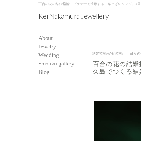
百合の花の結婚指輪。プラチナで造形する、葉っぱのリング。#屋久島でつくる
Kei Nakamura Jewellery
About
Jewelry
結婚指輪/婚約指輪
日々の
Wedding
Shizuku gallery
百合の花の結婚
久島でつくる結
Blog