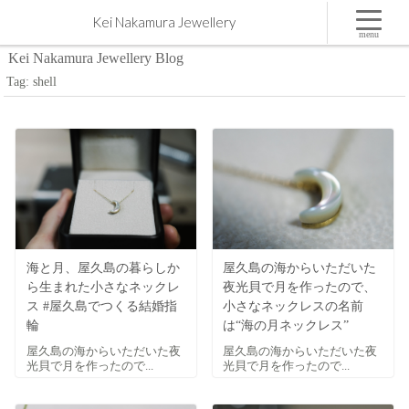
shell | 屋久島,ジュエリー,オーダーメイドのマリッジリング（結婚・婚約指輪）制作 | Kei
Kei Nakamura Jewellery
Nakamura Jewellery Blog
menu
Kei Nakamura Jewellery Blog
Tag: shell
海と月、屋久島の暮らしか
屋久島の海からいただいた
ら生まれた小さなネックレ
夜光貝で月を作ったので、
ス #屋久島でつくる結婚指
小さなネックレスの名前
輪
は“海の月ネックレス”
屋久島の海からいただいた夜
屋久島の海からいただいた夜
光貝で月を作ったので...
光貝で月を作ったので...