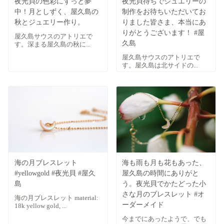
夜光貝の色彩にずっと夢
夜光貝待ちでジュエリーの
中！月としずく、屋久島の
制作をお待ちいただいてお
秋とジュエリー作り。
りました皆さま、本当にあ
りがとうございます！ #屋
屋久島サウスのアトリエで
久島
す。深まる屋久島の秋に...
屋久島サウスのアトリエで
す。屋久島は北サイドの...
海の月ブレスレット
海も雨も月も花もあった、
#yellowgold #夜光貝 #屋久
屋久島の時間にありがと
島
う。夜光貝でかたどった小
さな月のブレスレット #オ
海の月ブレスレット material:
ーダーメイド
18k yellow gold, ...
今までにあったようで、でも