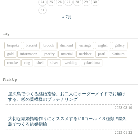
24
25
26
27
28
29
30
31
« 7月
Tag
bespoke
bracelet
brooch
diamond
earrings
english
gallery
gold
information
jewelry
material
necklace
pearl
platinum
remake
ring
shell
silver
wedding
yakushima
PickUp
屋久島でつくる結婚指輪。お二人にオーダーメイドでお届け
する、杉の葉模様のプラチナリング
2023-03-19
大切な結婚指輪作りにオススメするk18ゴールド３種類 #屋久
島でつくる結婚指輪
2023-01-22