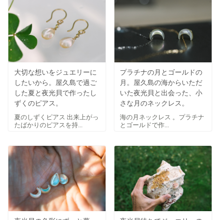
大切な想いをジュエリーに
プラチナの月とゴールドの
したいから。屋久島で過ご
月。屋久島の海からいただ
した夏と夜光貝で作ったし
いた夜光貝と出会った、小
ずくのピアス。
さな月のネックレス。
夏のしずくピアス 出来上がっ
海の月ネックレス 。プラチナ
たばかりのピアスを持...
とゴールドで作...