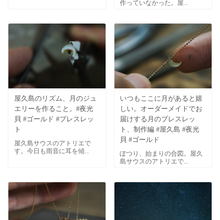
作っていなかった。屋...
屋久島のリズム、月のジュ
いつもここに月があると嬉
エリーを作ること。#夜光
しい。オーダーメイドでお
貝 #ゴールド #ブレスレッ
届けする月のブレスレッ
ト
ト、制作編 #屋久島 #夜光
貝 #ゴールド
屋久島サウスのアトリエで
す。今日も雨音に耳を傾...
ぽつり、始まりの合図。屋久
島サウスのアトリエで...