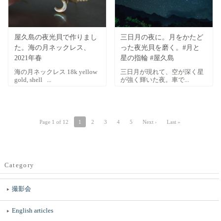
屋久島の夜光貝で作りまし
三日月の夜に。月をかたど
た。海の月ネックレス、
った夜光貝を磨く。#月と
2021年春
星の指輪 #屋久島
海の月ネックレス 18k yellow
三日月が現れて、空が深く星
gold, shell ...
が強く輝いた夜。車で...
Page 1 of 12
1
2
3
4
5
Next ›
Last »
Category
撮影会
English articles