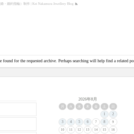
）制作 | Kei Nakamura Jewellery Blog
e found for the requested archive. Perhaps searching will help find a related po
2026年8月
月
火
水
木
金
土
日
1
2
3
4
5
6
8
7
9
10
11
12
13
14
15
16