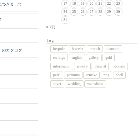
17
18
19
20
21
22
23
につきまして
24
25
26
27
28
29
30
ス
31
« 7月
Tag
bespoke
bracelet
brooch
diamond
ーのカタログ
earrings
english
gallery
gold
information
jewelry
material
necklace
pearl
platinum
remake
ring
shell
silver
wedding
yakushima