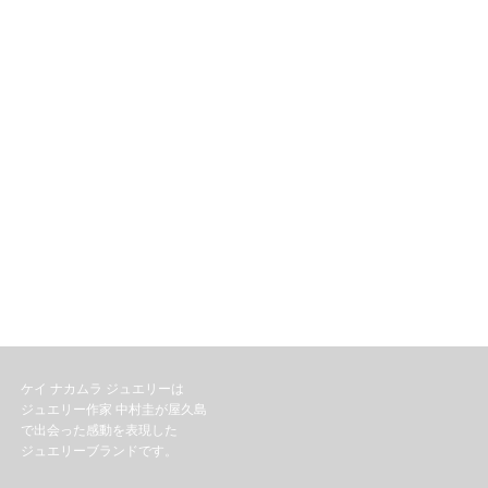
ケイ ナカムラ ジュエリーは
ジュエリー作家 中村圭が屋久島
で出会った感動を表現した
ジュエリーブランドです。