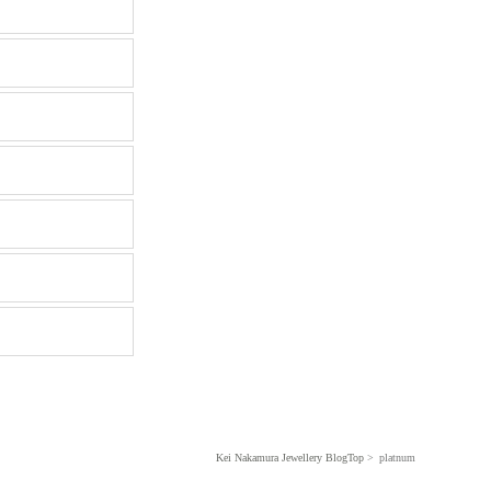
Kei Nakamura Jewellery BlogTop
platnum