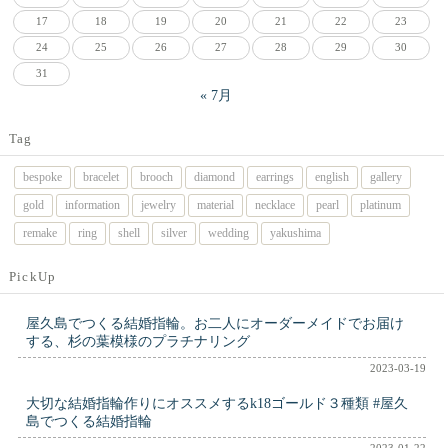
17
18
19
20
21
22
23
24
25
26
27
28
29
30
31
« 7月
Tag
bespoke
bracelet
brooch
diamond
earrings
english
gallery
gold
information
jewelry
material
necklace
pearl
platinum
remake
ring
shell
silver
wedding
yakushima
PickUp
屋久島でつくる結婚指輪。お二人にオーダーメイドでお届け
する、杉の葉模様のプラチナリング
2023-03-19
大切な結婚指輪作りにオススメするk18ゴールド３種類 #屋久
島でつくる結婚指輪
2023-01-22