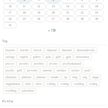
4
6
3
5
7
8
9
10
11
12
13
14
15
16
17
18
19
20
21
22
23
24
25
26
27
28
29
30
31
« 7月
Tag
bespoke
bracelet
brooch
daimond
diamond
diamondjewelry
earrings
english
gallery
gola
gold
gpld
information
jewe.ry
jeweelry
jewellery
jewelry
jewelrydiamond
jewelry、gold
jewwelry
material
necklace
neclace
pearl
plartinum
platinum
platnum
remake
rig
rimg
ring
ringm
ringplatinum
shell
silver
wdding
weddig
wedding
weding
wwdding
yakushima
PickUp