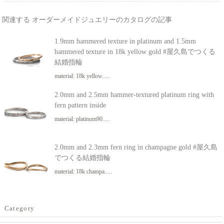
関連する オーダーメイドジュエリーのカタログの記事
1.9mm hammered texture in platinum and 1.5mm
hammered texture in 18k yellow gold #屋久島でつくる
結婚指輪
material: 18k yellow.....
2.0mm and 2.5mm hammer-textured platinum ring with
fern pattern inside
material: platinum90.....
2.0mm and 2.3mm fern ring in champagne gold #屋久島
でつくる結婚指輪
material: 18k champa.....
Category