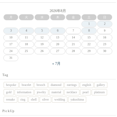
2026年8月
月
火
水
木
金
土
日
1
2
3
4
5
6
8
7
9
10
11
12
13
14
15
16
17
18
19
20
21
22
23
24
25
26
27
28
29
30
31
« 7月
Tag
bespoke
bracelet
brooch
diamond
earrings
english
gallery
gold
information
jewelry
material
necklace
pearl
platinum
remake
ring
shell
silver
wedding
yakushima
PickUp