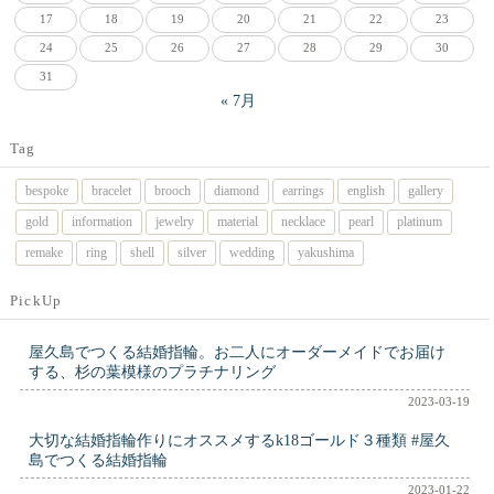
17
18
19
20
21
22
23
24
25
26
27
28
29
30
31
« 7月
Tag
bespoke
bracelet
brooch
diamond
earrings
english
gallery
gold
information
jewelry
material
necklace
pearl
platinum
remake
ring
shell
silver
wedding
yakushima
PickUp
屋久島でつくる結婚指輪。お二人にオーダーメイドでお届け
する、杉の葉模様のプラチナリング
2023-03-19
大切な結婚指輪作りにオススメするk18ゴールド３種類 #屋久
島でつくる結婚指輪
2023-01-22