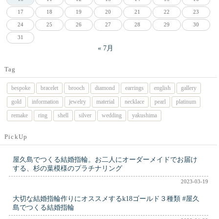
17
18
19
20
21
22
23
24
25
26
27
28
29
30
31
« 7月
Tag
bespoke
bracelet
brooch
diamond
earrings
english
gallery
gold
information
jewelry
material
necklace
pearl
platinum
remake
ring
shell
silver
wedding
yakushima
PickUp
屋久島でつくる結婚指輪。お二人にオーダーメイドでお届け
する、杉の葉模様のプラチナリング
2023-03-19
大切な結婚指輪作りにオススメするk18ゴールド３種類 #屋久
島でつくる結婚指輪