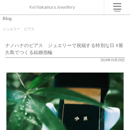
ナノハナのピアス ジュエリーで祝福する特別な日 #屋久島でつくる結婚指輪 | 屋久島,ジュエリ
Kei Nakamura Jewellery
ー,オーダーメイドのマリッジリング（結婚・婚約指輪）制作 | Kei Nakamura Jewellery Blog
menu
Blog
ジュエリー
ピアス
ナノハナのピアス ジュエリーで祝福する特別な日 #屋
久島でつくる結婚指輪
2024年10月29日