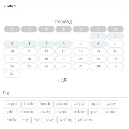
others
2026年8月
月
火
水
木
金
土
日
1
2
3
4
5
6
8
7
9
10
11
12
13
14
15
16
17
18
19
20
21
22
23
24
25
26
27
28
29
30
31
« 7月
Tag
bespoke
bracelet
brooch
diamond
earrings
english
gallery
gold
information
jewelry
material
necklace
pearl
platinum
remake
ring
shell
silver
wedding
yakushima