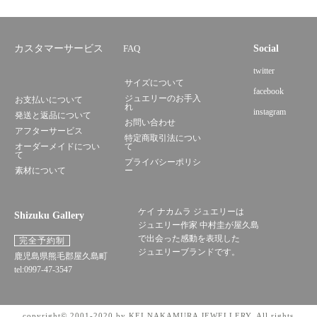
カスタマーサービス
FAQ
Social
twitter
サイズについて
facebook
ジュエリーのお手入
お支払いについて
れ
instagram
発送と返品について
お問い合わせ
アフターサービス
特定商取引法につい
オーダーメイドについ
て
て
プライバシーポリシ
素材について
ー
ケイ ナカムラ ジュエリーは
Shizuku Gallery
ジュエリー作家 中村圭が屋久島
で出会った感動を表現した
完全予約制
ジュエリーブランドです。
鹿児島県熊毛郡屋久島町
tel:0997-47-3547
copyright© 2001-2020 by KEI NAKAMURA JEWELLERY. All rights