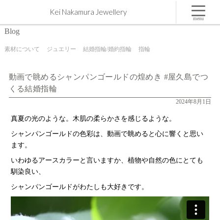
動画で眺めるシャンパンゴールドの煌めき #屋久島でつくる結婚指輪 | 屋久島,ジュエリー,オーダ
Kei Nakamura Jewellery
ーメイドのマリッジリング（結婚・婚約指輪）制作 | Kei Nakamura Jewellery Blog
menu
Blog
素材について
ジュエリー
結婚指輪/婚約指輪
指輪
動画で眺めるシャンパンゴールドの煌めき #屋久島でつ
くる結婚指輪
2024年8月1日
真夏の光のような。木肌の柔らかさを感じるような。
シャンパンゴールドの色彩は、動画で眺めると心に響くと思い
ます。
いわゆるアースカラーと言いますか、植物や自然の色にとても
馴染良い、
シャンパンゴールドがわたしも大好きです。