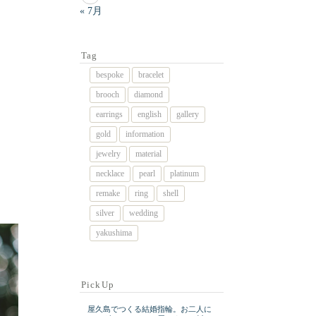
« 7月
Tag
bespoke
bracelet
brooch
diamond
earrings
english
gallery
gold
information
jewelry
material
necklace
pearl
platinum
remake
ring
shell
silver
wedding
yakushima
PickUp
屋久島でつくる結婚指輪。お二人に