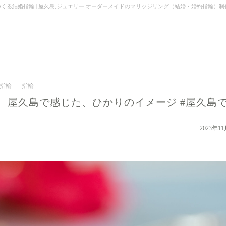
 | 屋久島,ジュエリー,オーダーメイドのマリッジリング（結婚・婚約指輪）制作 | Kei Nakam
約指輪
指輪
 屋久島で感じた、ひかりのイメージ #屋久島
2023年1