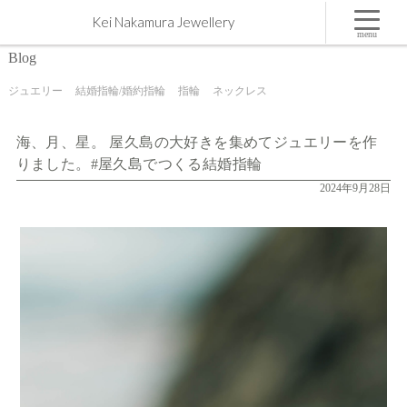
海、月、星。 屋久島の大好きを集めてジュエリーを作りました。#屋久島でつくる結婚指輪 | 屋
Kei Nakamura Jewellery
久島,ジュエリー,オーダーメイドのマリッジリング（結婚・婚約指輪）制作 | Kei Nakamura
Jewellery Blog
menu
Blog
ジュエリー
結婚指輪/婚約指輪
指輪
ネックレス
海、月、星。 屋久島の大好きを集めてジュエリーを作
りました。#屋久島でつくる結婚指輪
2024年9月28日