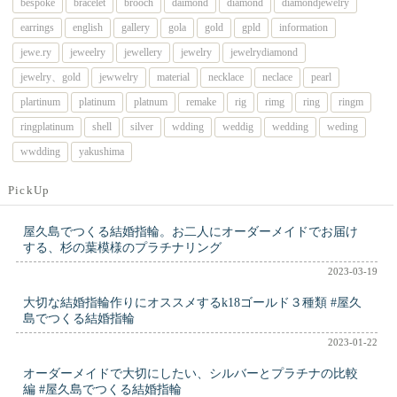
bespoke
bracelet
brooch
daimond
diamond
diamondjewelry
earrings
english
gallery
gola
gold
gpld
information
jewe.ry
jeweelry
jewellery
jewelry
jewelrydiamond
jewelry、gold
jewwelry
material
necklace
neclace
pearl
plartinum
platinum
platnum
remake
rig
rimg
ring
ringm
ringplatinum
shell
silver
wdding
weddig
wedding
weding
wwdding
yakushima
PickUp
屋久島でつくる結婚指輪。お二人にオーダーメイドでお届け
する、杉の葉模様のプラチナリング
2023-03-19
大切な結婚指輪作りにオススメするk18ゴールド３種類 #屋久
島でつくる結婚指輪
2023-01-22
オーダーメイドで大切にしたい、シルバーとプラチナの比較
編 #屋久島でつくる結婚指輪