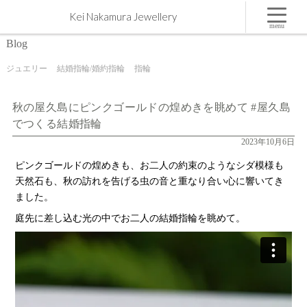
秋の屋久島にピンクゴールドの煌めきを眺めて #屋久島でつくる結婚指輪 | 屋久島,ジュエリー,オ
Kei Nakamura Jewellery
ーダーメイドのマリッジリング（結婚・婚約指輪）制作 | Kei Nakamura Jewellery Blog
menu
Blog
ジュエリー
結婚指輪/婚約指輪
指輪
秋の屋久島にピンクゴールドの煌めきを眺めて #屋久島
でつくる結婚指輪
2023年10月6日
ピンクゴールドの煌めきも、お二人の約束のようなシダ模様も
天然石も、秋の訪れを告げる虫の音と重なり合い心に響いてき
ました。
庭先に差し込む光の中でお二人の結婚指輪を眺めて。