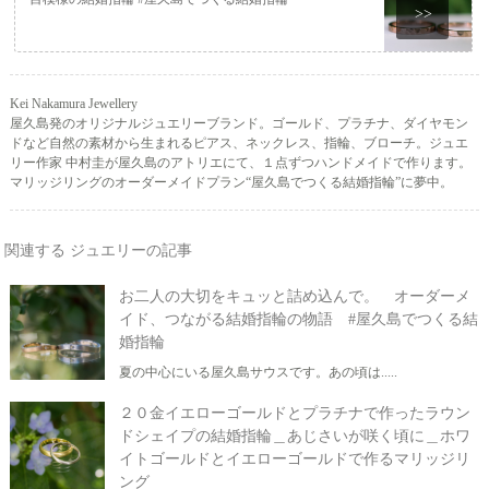
>>
Kei Nakamura Jewellery
屋久島発のオリジナルジュエリーブランド。ゴールド、プラチナ、ダイヤモン
ドなど自然の素材から生まれるピアス、ネックレス、指輪、ブローチ。ジュエ
リー作家 中村圭が屋久島のアトリエにて、１点ずつハンドメイドで作ります。
マリッジリングのオーダーメイドプラン“屋久島でつくる結婚指輪”に夢中。
関連する ジュエリーの記事
お二人の大切をキュッと詰め込んで。 オーダーメ
イド、つながる結婚指輪の物語 #屋久島でつくる結
婚指輪
夏の中心にいる屋久島サウスです。あの頃は.....
２０金イエローゴールドとプラチナで作ったラウン
ドシェイプの結婚指輪＿あじさいが咲く頃に＿ホワ
イトゴールドとイエローゴールドで作るマリッジリ
ング