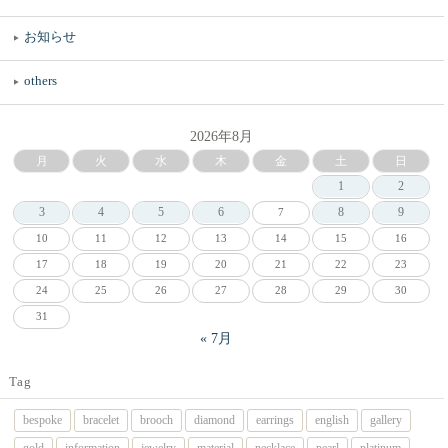
お知らせ
others
2026年8月
月
火
水
木
金
土
日
1
2
3
4
5
6
8
9
7
10
11
12
13
14
15
16
17
18
19
20
21
22
23
24
25
26
27
28
29
30
31
« 7月
Tag
bespoke
bracelet
brooch
diamond
earrings
english
gallery
gold
information
jewelry
material
necklace
pearl
platinum