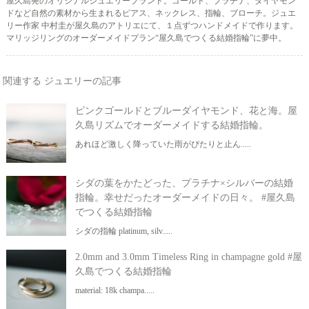
屋久島発のオリジナルジュエリーブランド。ゴールド、プラチナ、ダイヤモン
ドなど自然の素材から生まれるピアス、ネックレス、指輪、ブローチ。ジュエ
リー作家 中村圭が屋久島のアトリエにて、１点ずつハンドメイドで作ります。
マリッジリングのオーダーメイドプラン“屋久島でつくる結婚指輪”に夢中。
関連する ジュエリーの記事
ピンクゴールドとブルーダイヤモンド、花と海。屋
久島リズムでオーダーメイドする結婚指輪。
あれほど激しく降っていた雨がぴたりと止ん.....
シダの葉をかたどった、プラチナ×シルバーの結婚
指輪。幸せだったオーダーメイドの日々。 #屋久島
でつくる結婚指輪
シダの指輪 platinum, silv.....
2.0mm and 3.0mm Timeless Ring in champagne gold #屋
久島でつくる結婚指輪
material: 18k champa.....