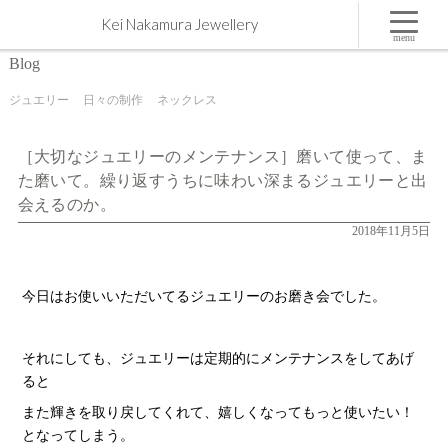
［大切なジュエリーのメンテナンス］磨いて使って、また磨いて。繰り返すうちに味わい深まる
Kei Nakamura Jewellery
ジュエリーと出会えるのか。 | 屋久島,ジュエリー,オーダーメイドのマリッジリング（結婚・婚約
指輪）制作 | Kei Nakamura Jewellery Blog
menu
Blog
ジュエリー
日々の制作
ネックレス
［大切なジュエリーのメンテナンス］磨いて使って、ま
た磨いて。繰り返すうちに味わい深まるジュエリーと出
会えるのか。
2018年11月5日
今日はお使いいただいてるジュエリーのお磨き会でした。
それにしても、ジュエリーは定期的にメンテナンスをしてあげ
ると
また輝きを取り戻してくれて、嬉しくなってもっと使いたい！
となってしまう。