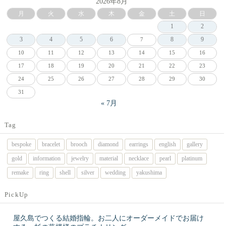
2026年8月
月
火
水
木
金
土
日
1
2
3
4
5
6
8
9
7
10
11
12
13
14
15
16
17
18
19
20
21
22
23
24
25
26
27
28
29
30
31
« 7月
Tag
bespoke
bracelet
brooch
diamond
earrings
english
gallery
gold
information
jewelry
material
necklace
pearl
platinum
remake
ring
shell
silver
wedding
yakushima
PickUp
屋久島でつくる結婚指輪。お二人にオーダーメイドでお届け