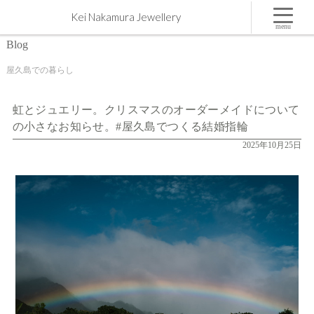
虹とジュエリー。クリスマスのオーダーメイドについての小さなお知らせ。#屋久島でつくる結
Kei Nakamura Jewellery
婚指輪 | 屋久島,ジュエリー,オーダーメイドのマリッジリング（結婚・婚約指輪）制作 | Kei
Nakamura Jewellery Blog
menu
Blog
屋久島での暮らし
虹とジュエリー。クリスマスのオーダーメイドについて
の小さなお知らせ。#屋久島でつくる結婚指輪
2025年10月25日