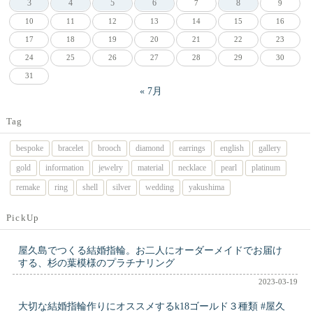
3
4
5
6
8
7
9
10
11
12
13
14
15
16
17
18
19
20
21
22
23
24
25
26
27
28
29
30
31
« 7月
Tag
bespoke
bracelet
brooch
diamond
earrings
english
gallery
gold
information
jewelry
material
necklace
pearl
platinum
remake
ring
shell
silver
wedding
yakushima
PickUp
屋久島でつくる結婚指輪。お二人にオーダーメイドでお届け
する、杉の葉模様のプラチナリング
2023-03-19
大切な結婚指輪作りにオススメするk18ゴールド３種類 #屋久