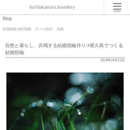
自然と暮らし、共鳴する結婚指輪作り #屋久島でつくる結婚指輪 | 屋久島,ジュエリー,オーダーメ
Kei Nakamura Jewellery
イドのマリッジリング（結婚・婚約指輪）制作 | Kei Nakamura Jewellery Blog
menu
Blog
結婚指輪/婚約指輪
日々の制作
指輪
自然と暮らし、共鳴する結婚指輪作り #屋久島でつくる
結婚指輪
2024年10月12日