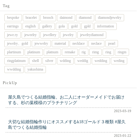
Tag
bespoke
bracelet
brooch
daimond
diamond
diamondjewelry
earrings
english
gallery
gola
gold
gpld
information
jewe.ry
jeweelry
jewellery
jewelry
jewelrydiamond
jewelry、gold
jewwelry
material
necklace
neclace
pearl
plartinum
platinum
platnum
remake
rig
rimg
ring
ringm
ringplatinum
shell
silver
wdding
weddig
wedding
weding
wwdding
yakushima
PickUp
屋久島でつくる結婚指輪。お二人にオーダーメイドでお届け
する、杉の葉模様のプラチナリング
2023-03-19
大切な結婚指輪作りにオススメするk18ゴールド３種類 #屋久
島でつくる結婚指輪
2023-01-22