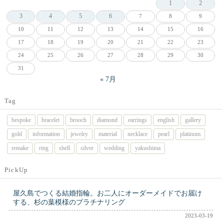
1
2
3
4
5
6
7
8
9
10
11
12
13
14
15
16
17
18
19
20
21
22
23
24
25
26
27
28
29
30
31
« 7月
Tag
bespoke
bracelet
brooch
diamond
earrings
english
gallery
gold
information
jewelry
material
necklace
pearl
platinum
remake
ring
shell
silver
wedding
yakushima
PickUp
屋久島でつくる結婚指輪。お二人にオーダーメイドでお届け
する、杉の葉模様のプラチナリング
2023-03-19