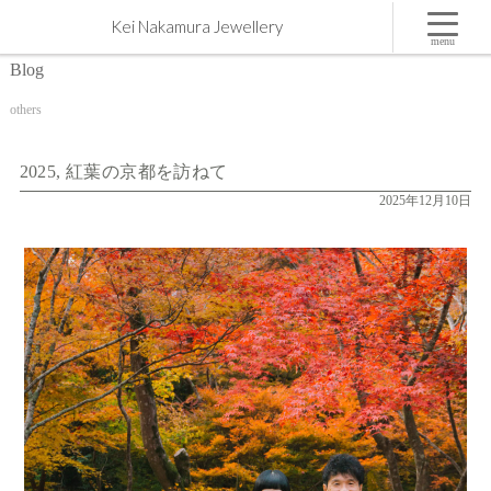
2025, 紅葉の京都を訪ねて | 屋久島,ジュエリー,オーダーメイドのマリッジリング（結婚・婚約指
Kei Nakamura Jewellery
輪）制作 | Kei Nakamura Jewellery Blog
menu
Blog
others
2025, 紅葉の京都を訪ねて
2025年12月10日