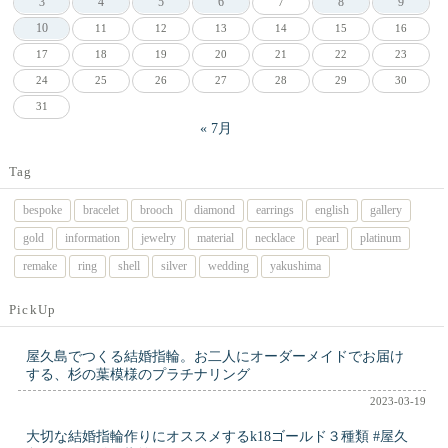
3
4
5
6
8
9
7
10
11
12
13
14
15
16
17
18
19
20
21
22
23
24
25
26
27
28
29
30
31
« 7月
Tag
bespoke
bracelet
brooch
diamond
earrings
english
gallery
gold
information
jewelry
material
necklace
pearl
platinum
remake
ring
shell
silver
wedding
yakushima
PickUp
屋久島でつくる結婚指輪。お二人にオーダーメイドでお届け
する、杉の葉模様のプラチナリング
2023-03-19
大切な結婚指輪作りにオススメするk18ゴールド３種類 #屋久