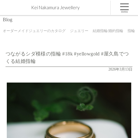
つながるシダ模様の指輪 #18k #yellowgold #屋久島でつくる結婚指輪 | 屋久島,ジュエリー,オーダ
Kei Nakamura Jewellery
ーメイドのマリッジリング（結婚・婚約指輪）制作 | Kei Nakamura Jewellery Blog
menu
Blog
オーダーメイドジュエリーのカタログ
ジュエリー
結婚指輪/婚約指輪
指輪
つながるシダ模様の指輪 #18k #yellowgold #屋久島でつ
くる結婚指輪
2026年3月13日