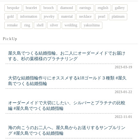
bespoke
bracelet
brooch
diamond
earrings
english
gallery
gold
information
jewelry
material
necklace
pearl
platinum
remake
ring
shell
silver
wedding
yakushima
PickUp
屋久島でつくる結婚指輪。お二人にオーダーメイドでお届け
する、杉の葉模様のプラチナリング
2023-03-19
大切な結婚指輪作りにオススメするk18ゴールド３種類 #屋久
島でつくる結婚指輪
2023-01-22
オーダーメイドで大切にしたい、シルバーとプラチナの比較
編 #屋久島でつくる結婚指輪
2022-11-01
海の向こうのお二人へ。屋久島からお送りするサンプルリン
グ #屋久島でつくる結婚指輪