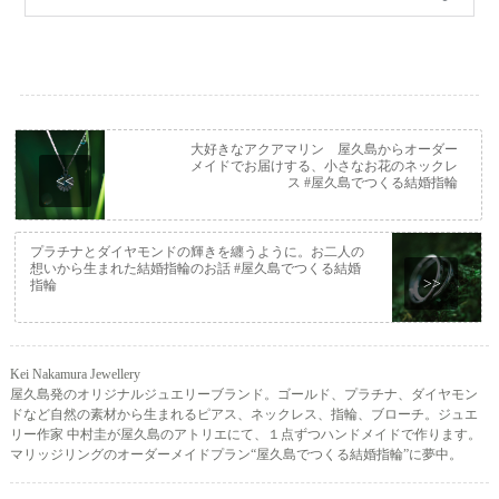
大好きなアクアマリン 屋久島からオーダー
メイドでお届けする、小さなお花のネックレ
<<
ス #屋久島でつくる結婚指輪
プラチナとダイヤモンドの輝きを纏うように。お二人の
想いから生まれた結婚指輪のお話 #屋久島でつくる結婚
>>
指輪
Kei Nakamura Jewellery
屋久島発のオリジナルジュエリーブランド。ゴールド、プラチナ、ダイヤモン
ドなど自然の素材から生まれるピアス、ネックレス、指輪、ブローチ。ジュエ
リー作家 中村圭が屋久島のアトリエにて、１点ずつハンドメイドで作ります。
マリッジリングのオーダーメイドプラン“屋久島でつくる結婚指輪”に夢中。