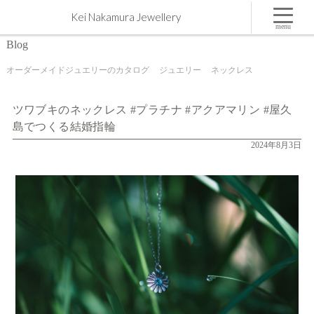
ツワブキのネックレス #プラチナ #アクアマリン #屋久島でつくる結婚指輪 | 屋久島,ジュエリー,
Kei Nakamura Jewellery
オーダーメイドのマリッジリング（結婚・婚約指輪）制作 | Kei Nakamura Jewellery Blog
menu
Blog
オーダーメイドジュエリーのカタログ
ジュエリー
ネックレス
ツワブキのネックレス #プラチナ #アクアマリン #屋久
島でつくる結婚指輪
2024年8月3日