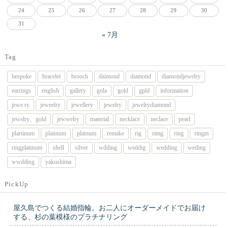
24
25
26
27
28
29
30
31
« 7月
Tag
bespoke
bracelet
brooch
daimond
diamond
diamondjewelry
earrings
english
gallery
gola
gold
gpld
information
jewe.ry
jeweelry
jewellery
jewelry
jewelrydiamond
jewelry、gold
jewwelry
material
necklace
neclace
pearl
plartinum
platinum
platnum
remake
rig
rimg
ring
ringm
ringplatinum
shell
silver
wdding
weddig
wedding
weding
wwdding
yakushima
PickUp
屋久島でつくる結婚指輪。お二人にオーダーメイドでお届け
する、杉の葉模様のプラチナリング