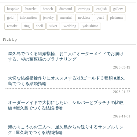
bespoke
bracelet
brooch
diamond
earrings
english
gallery
gold
information
jewelry
material
necklace
pearl
platinum
remake
ring
shell
silver
wedding
yakushima
PickUp
屋久島でつくる結婚指輪。お二人にオーダーメイドでお届け
する、杉の葉模様のプラチナリング
2023-03-19
大切な結婚指輪作りにオススメするk18ゴールド３種類 #屋久
島でつくる結婚指輪
2023-01-22
オーダーメイドで大切にしたい、シルバーとプラチナの比較
編 #屋久島でつくる結婚指輪
2022-11-01
海の向こうのお二人へ。屋久島からお送りするサンプルリン
グ #屋久島でつくる結婚指輪