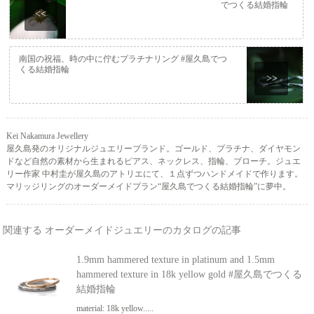
でつくる結婚指輪
<<
南国の祝福、時の中に佇むプラチナリング #屋久島でつ
くる結婚指輪
>>
Kei Nakamura Jewellery
屋久島発のオリジナルジュエリーブランド。ゴールド、プラチナ、ダイヤモン
ドなど自然の素材から生まれるピアス、ネックレス、指輪、ブローチ。ジュエ
リー作家 中村圭が屋久島のアトリエにて、１点ずつハンドメイドで作ります。
マリッジリングのオーダーメイドプラン“屋久島でつくる結婚指輪”に夢中。
関連する オーダーメイドジュエリーのカタログの記事
1.9mm hammered texture in platinum and 1.5mm
hammered texture in 18k yellow gold #屋久島でつくる
結婚指輪
material: 18k yellow.....