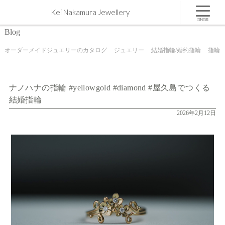
ナノハナの指輪 #yellowgold #diamond #屋久島でつくる結婚指輪 | 屋久島,ジュエリー,オーダーメ
Kei Nakamura Jewellery
イドのマリッジリング（結婚・婚約指輪）制作 | Kei Nakamura Jewellery Blog
menu
Blog
オーダーメイドジュエリーのカタログ
ジュエリー
結婚指輪/婚約指輪
指輪
ナノハナの指輪 #yellowgold #diamond #屋久島でつくる
結婚指輪
2026年2月12日