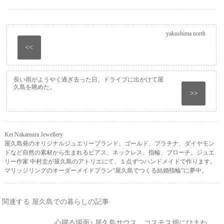
yakushima north
<<
長い雨がようやく過ぎ去った日。ドライブに出かけて屋
久島を眺めた。
>>
Kei Nakamura Jewellery
屋久島発のオリジナルジュエリーブランド。ゴールド、プラチナ、ダイヤモン
ドなど自然の素材から生まれるピアス、ネックレス、指輪、ブローチ。ジュエ
リー作家 中村圭が屋久島のアトリエにて、１点ずつハンドメイドで作ります。
マリッジリングのオーダーメイドプラン“屋久島でつくる結婚指輪”に夢中。
関連する 屋久島での暮らしの記事
心躍る場面♪ 屋久島サウス、コスモス畑にひまわ