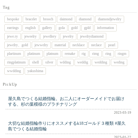
Tag
bespoke
bracelet
brooch
daimond
diamond
diamondjewelry
earrings
english
gallery
gola
gold
gpld
information
jewe.ry
jeweelry
jewellery
jewelry
jewelrydiamond
jewelry、gold
jewwelry
material
necklace
neclace
pearl
plartinum
platinum
platnum
remake
rig
rimg
ring
ringm
ringplatinum
shell
silver
wdding
weddig
wedding
weding
wwdding
yakushima
PickUp
屋久島でつくる結婚指輪。お二人にオーダーメイドでお届け
する、杉の葉模様のプラチナリング
2023-03-19
大切な結婚指輪作りにオススメするk18ゴールド３種類 #屋久
島でつくる結婚指輪
2023-01-22