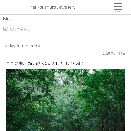
a day in the forest | 屋久島,ジュエリー,オーダーメイドのマリッジリング（結婚・婚約指輪）制作 |
Kei Nakamura Jewellery
Kei Nakamura Jewellery Blog
menu
Blog
屋久島での暮らし
a day in the forest
2020年6月14日
ここに来たのはずいぶん久しぶりだと思う。