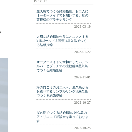
PickUp
ring
ringm
ringplatinum
屋久島でつくる結婚指輪。お二人に
shell
silver
wdding
オーダーメイドでお届けする、杉の
葉模様のプラチナリング
weddig
wedding
2023-03-19
weding
wwdding
が
大切な結婚指輪作りにオススメする
yakushima
k18ゴールド３種類 #屋久島でつく
る結婚指輪
2023-01-22
オーダーメイドで大切にしたい、シ
ルバーとプラチナの比較編 #屋久島
でつくる結婚指輪
2022-11-01
海の向こうのお二人へ。屋久島から
お送りするサンプルリング #屋久島
でつくる結婚指輪
2022-10-27
屋久島でつくる結婚指輪, 屋久島の
アトリエにて相談会を承っておりま
す
2022-10-25