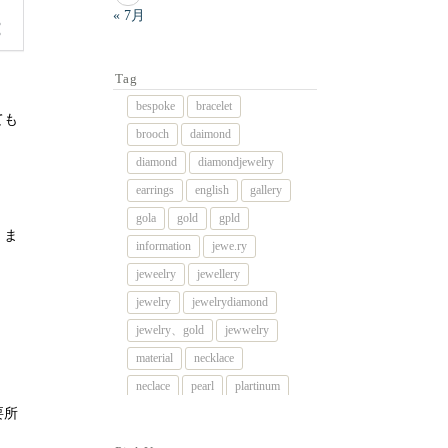
« 7月
Tag
bespoke
bracelet
ても
brooch
daimond
diamond
diamondjewelry
earrings
english
gallery
gola
gold
gpld
、ま
information
jewe.ry
jeweelry
jewellery
jewelry
jewelrydiamond
jewelry、gold
jewwelry
material
necklace
neclace
pearl
plartinum
要所
platinum
platnum
remake
rig
rimg