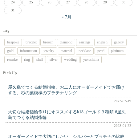
24
25
26
27
28
29
30
31
« 7月
Tag
bespoke
bracelet
brooch
diamond
earrings
english
gallery
gold
information
jewelry
material
necklace
pearl
platinum
remake
ring
shell
silver
wedding
yakushima
PickUp
屋久島でつくる結婚指輪。お二人にオーダーメイドでお届け
する、杉の葉模様のプラチナリング
2023-03-19
大切な結婚指輪作りにオススメするk18ゴールド３種類 #屋久
島でつくる結婚指輪
2023-01-22
オーダーメイドで大切にしたい、シルバーとプラチナの比較