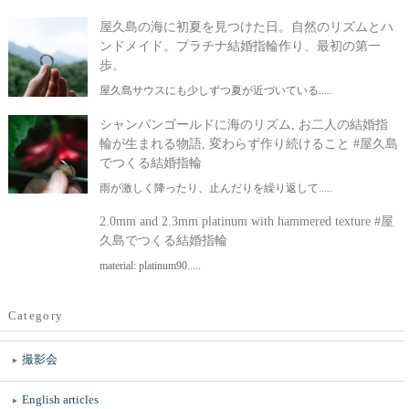
屋久島の海に初夏を見つけた日。自然のリズムとハ
ンドメイド。プラチナ結婚指輪作り、最初の第一
歩。
屋久島サウスにも少しずつ夏が近づいている.....
シャンパンゴールドに海のリズム, お二人の結婚指
輪が生まれる物語, 変わらず作り続けること #屋久島
でつくる結婚指輪
雨が激しく降ったり、止んだりを繰り返して.....
2.0mm and 2.3mm platinum with hammered texture #屋
久島でつくる結婚指輪
material: platinum90.....
Category
撮影会
English articles