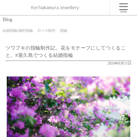
ツワブキの指輪制作記。花をモチーフにしてつくること。#屋久島でつくる結婚指輪 | 屋久島,ジ
Kei Nakamura Jewellery
ュエリー,オーダーメイドのマリッジリング（結婚・婚約指輪）制作 | Kei Nakamura Jewellery Blog
menu
Blog
結婚指輪/婚約指輪
日々の制作
指輪
ツワブキの指輪制作記。花をモチーフにしてつくるこ
と。#屋久島でつくる結婚指輪
2024年6月11日