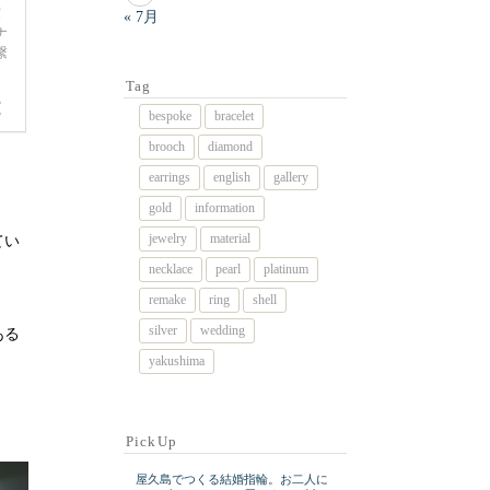
« 7月
Tag
bespoke
bracelet
brooch
diamond
earrings
english
gallery
gold
information
jewelry
material
てい
necklace
pearl
platinum
remake
ring
shell
silver
wedding
ある
yakushima
PickUp
屋久島でつくる結婚指輪。お二人に