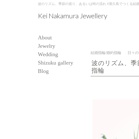
波のリズム、季節の巡り、あるいは時の流れ #屋久島でつくる結婚指輪 | 屋
Kei Nakamura Jewellery
About
Jewelry
結婚指輪/婚約指輪
日々の
Wedding
Shizuku gallery
波のリズム、季
指輪
Blog