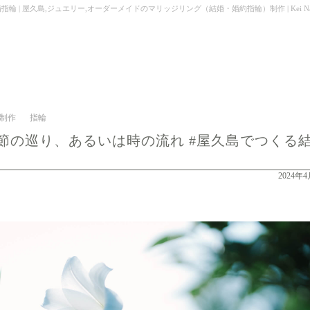
久島,ジュエリー,オーダーメイドのマリッジリング（結婚・婚約指輪）制作 | Kei Nakamura J
制作
指輪
節の巡り、あるいは時の流れ #屋久島でつくる
2024年