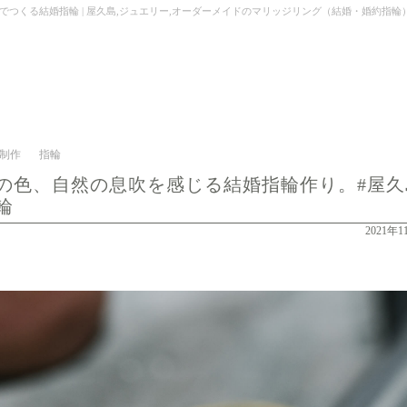
指輪 | 屋久島,ジュエリー,オーダーメイドのマリッジリング（結婚・婚約指輪）制作 | Kei Nak
制作
指輪
の色、自然の息吹を感じる結婚指輪作り。#屋久
輪
2021年