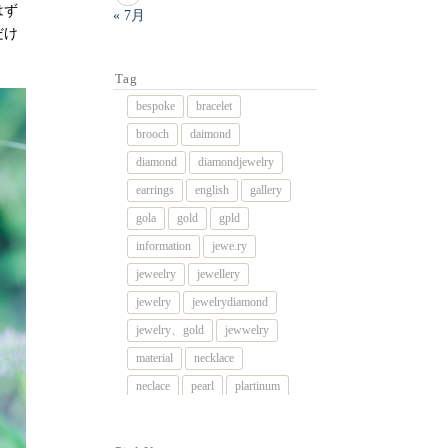
はず
« 7月
だけ
Tag
bespoke
bracelet
brooch
daimond
diamond
diamondjewelry
earrings
english
gallery
gola
gold
gpld
information
jewe.ry
jeweelry
jewellery
jewelry
jewelrydiamond
jewelry、gold
jewwelry
material
necklace
neclace
pearl
plartinum
platinum
platnum
remake
rig
rimg