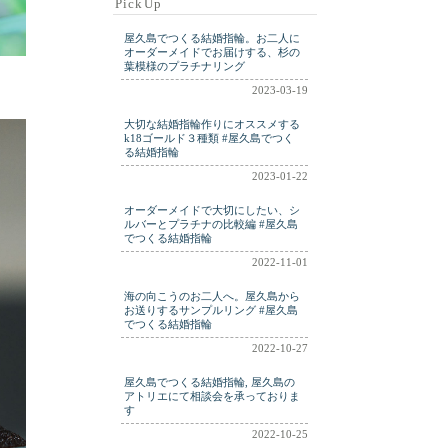
PickUp
ring
ringm
ringplatinum
屋久島でつくる結婚指輪。お二人に
shell
silver
wdding
オーダーメイドでお届けする、杉の
葉模様のプラチナリング
weddig
wedding
2023-03-19
weding
wwdding
大切な結婚指輪作りにオススメする
yakushima
k18ゴールド３種類 #屋久島でつく
る結婚指輪
2023-01-22
オーダーメイドで大切にしたい、シ
ルバーとプラチナの比較編 #屋久島
でつくる結婚指輪
2022-11-01
海の向こうのお二人へ。屋久島から
お送りするサンプルリング #屋久島
でつくる結婚指輪
2022-10-27
屋久島でつくる結婚指輪, 屋久島の
アトリエにて相談会を承っておりま
す
2022-10-25