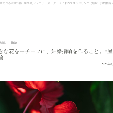
指輪 | 屋久島,ジュエリー,オーダーメイドのマリッジリング（結婚・婚約指輪）制作 | Kei Nak
制作
指輪
きな花をモチーフに、結婚指輪を作ること。#屋
輪
2025年