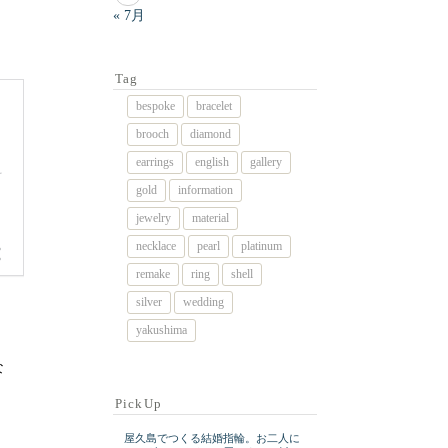
« 7月
Tag
bespoke
bracelet
brooch
diamond
earrings
english
gallery
gold
information
jewelry
material
necklace
pearl
platinum
remake
ring
shell
silver
wedding
yakushima
な
PickUp
屋久島でつくる結婚指輪。お二人に