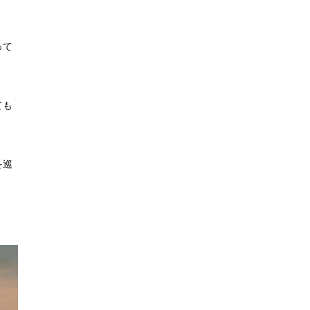
って
ても
を巡