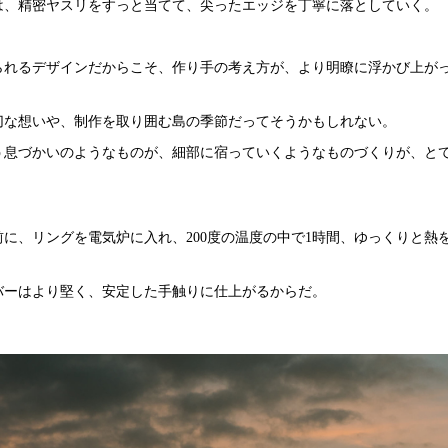
は、精密ヤスリをすっと当てて、尖ったエッジを丁寧に落としていく。
られるデザインだからこそ、作り手の考え方が、より明瞭に浮かび上が
切な想いや、制作を取り囲む島の季節だってそうかもしれない。
う息づかいのようなものが、細部に宿っていくようなものづくりが、と
に、リングを電気炉に入れ、200度の温度の中で1時間、ゆっくりと熱
バーはより堅く、安定した手触りに仕上がるからだ。