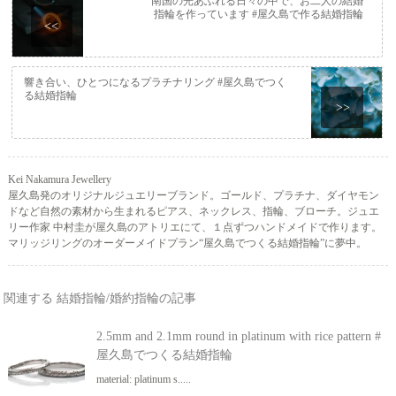
南国の光あふれる日々の中で、お二人の結婚
指輪を作っています #屋久島で作る結婚指輪
<<
響き合い、ひとつになるプラチナリング #屋久島でつく
る結婚指輪
>>
Kei Nakamura Jewellery
屋久島発のオリジナルジュエリーブランド。ゴールド、プラチナ、ダイヤモン
ドなど自然の素材から生まれるピアス、ネックレス、指輪、ブローチ。ジュエ
リー作家 中村圭が屋久島のアトリエにて、１点ずつハンドメイドで作ります。
マリッジリングのオーダーメイドプラン“屋久島でつくる結婚指輪”に夢中。
関連する 結婚指輪/婚約指輪の記事
2.5mm and 2.1mm round in platinum with rice pattern #
屋久島でつくる結婚指輪
material: platinum s.....