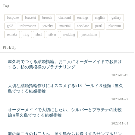
Tag
bespoke
bracelet
brooch
diamond
earrings
english
gallery
gold
information
jewelry
material
necklace
pearl
platinum
remake
ring
shell
silver
wedding
yakushima
PickUp
屋久島でつくる結婚指輪。お二人にオーダーメイドでお届け
する、杉の葉模様のプラチナリング
2023-03-19
大切な結婚指輪作りにオススメするk18ゴールド３種類 #屋久
島でつくる結婚指輪
2023-01-22
オーダーメイドで大切にしたい、シルバーとプラチナの比較
編 #屋久島でつくる結婚指輪
2022-11-01
海の向こうのお二人へ。屋久島からお送りするサンプルリン