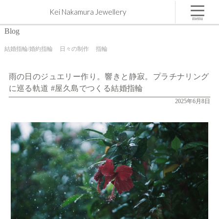
雨の日のジュエリー作り。響きと静寂。プラチナリングに巡る軌道 #屋久島でつくる結婚指輪 |
Kei Nakamura Jewellery
屋久島,ジュエリー,オーダーメイドのマリッジリング（結婚・婚約指輪）制作 | Kei Nakamura
Jewellery Blog
menu
Blog
結婚指輪/婚約指輪
日々の制作
指輪
雨の日のジュエリー作り。響きと静寂。プラチナリング
に巡る軌道 #屋久島でつくる結婚指輪
2025年6月8日