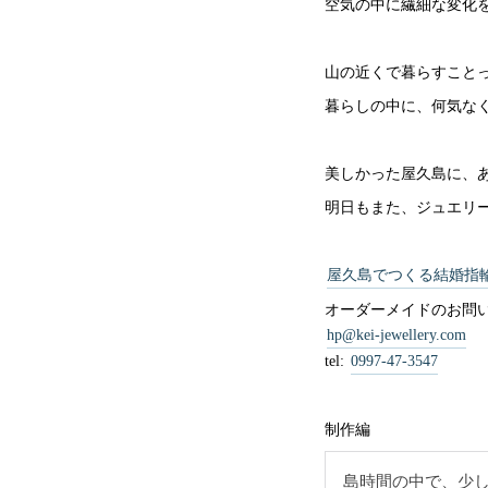
空気の中に繊細な変化
山の近くで暮らすこと
暮らしの中に、何気な
美しかった屋久島に、
明日もまた、ジュエリ
屋久島でつくる結婚指
オーダーメイドのお問
hp@kei-jewellery.com
tel:
0997-47-3547
制作編