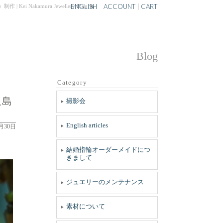
ENGLISH
ACCOUNT
|
CART
kamura Jewellery Blog
Blog
Category
久島
撮影会
English articles
0月30日
結婚指輪オーダーメイドにつ
きまして
ジュエリーのメンテナンス
素材について