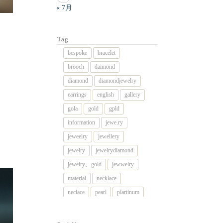
« 7月
Tag
bespoke
bracelet
brooch
daimond
diamond
diamondjewelry
earrings
english
gallery
gola
gold
gpld
information
jewe.ry
jeweelry
jewellery
jewelry
jewelrydiamond
jewelry、gold
jewwelry
material
necklace
neclace
pearl
plartinum
platinum
platnum
remake
rig
rimg