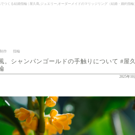
指輪 | 屋久島,ジュエリー,オーダーメイドのマリッジリング（結婚・婚約指輪）制作 | Kei Na
制作
指輪
風。シャンパンゴールドの手触りについて #屋
輪
2025年1