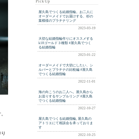
PickUp
ring
ringm
ringplatinum
屋久島でつくる結婚指輪。お二人に
shell
silver
wdding
オーダーメイドでお届けする、杉の
葉模様のプラチナリング
weddig
wedding
2023-03-19
weding
wwdding
大切な結婚指輪作りにオススメする
yakushima
k18ゴールド３種類 #屋久島でつく
る結婚指輪
2023-01-22
オーダーメイドで大切にしたい、シ
ルバーとプラチナの比較編 #屋久島
でつくる結婚指輪
2022-11-01
海の向こうのお二人へ。屋久島から
お送りするサンプルリング #屋久島
でつくる結婚指輪
2022-10-27
す。
屋久島でつくる結婚指輪, 屋久島の
アトリエにて相談会を承っておりま
す
作り
2022-10-25