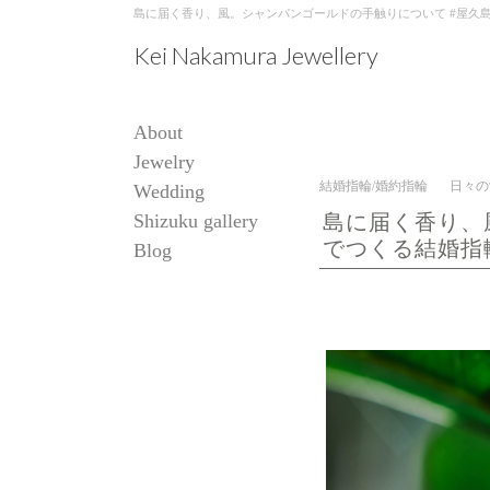
島に届く香り、風。シャンパンゴールドの手触りについて #屋久島でつくる結婚
Kei Nakamura Jewellery
About
Jewelry
結婚指輪/婚約指輪
日々の
Wedding
Shizuku gallery
島に届く香り、
でつくる結婚指
Blog