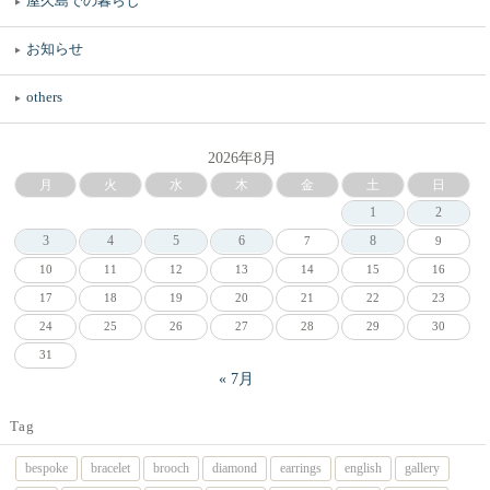
屋久島での暮らし
お知らせ
others
2026年8月
月
火
水
木
金
土
日
1
2
3
4
5
6
8
7
9
10
11
12
13
14
15
16
17
18
19
20
21
22
23
24
25
26
27
28
29
30
31
« 7月
Tag
bespoke
bracelet
brooch
diamond
earrings
english
gallery