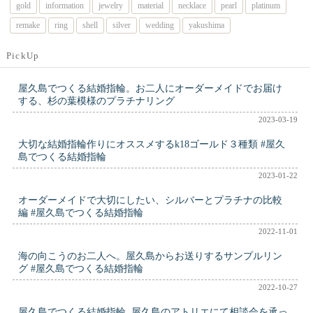
gold
information
jewelry
material
necklace
pearl
platinum
remake
ring
shell
silver
wedding
yakushima
PickUp
屋久島でつくる結婚指輪。お二人にオーダーメイドでお届け
する、杉の葉模様のプラチナリング
2023-03-19
大切な結婚指輪作りにオススメするk18ゴールド３種類 #屋久
島でつくる結婚指輪
2023-01-22
オーダーメイドで大切にしたい、シルバーとプラチナの比較
編 #屋久島でつくる結婚指輪
2022-11-01
海の向こうのお二人へ。屋久島からお送りするサンプルリン
グ #屋久島でつくる結婚指輪
2022-10-27
屋久島でつくる結婚指輪, 屋久島のアトリエにて相談会を承っ