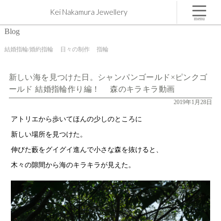
新しい海を見つけた日。シャンパンゴールド×ピンクゴールド 結婚指輪作り編！ 森のキラキラ
Kei Nakamura Jewellery
動画 | 屋久島,ジュエリー,オーダーメイドのマリッジリング（結婚・婚約指輪）制作 | Kei
Nakamura Jewellery Blog
menu
Blog
結婚指輪/婚約指輪
日々の制作
指輪
新しい海を見つけた日。シャンパンゴールド×ピンクゴ
ールド 結婚指輪作り編！ 森のキラキラ動画
2019年1月28日
アトリエから歩いてほんの少しのところに
新しい場所を見つけた。
伸びた藪をグイグイ進んで小さな森を抜けると、
木々の隙間から海のキラキラが見えた。