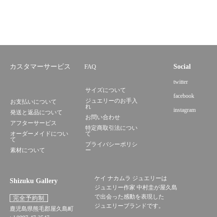
カスタマーサービス
FAQ
Social
twitter
サイズについて
facebook
ジュエリーのお手入
お支払いについて
れ
instagram
発送と返品について
お問い合わせ
アフターサービス
特定商取引法につい
オーダーメイドについ
て
て
プライバシーポリシ
素材について
ー
ケイ ナカムラ ジュエリーは
Shizuku Gallery
ジュエリー作家 中村圭が屋久島
で出会った感動を表現した
完全予約制
ジュエリーブランドです。
鹿児島県熊毛郡屋久島町