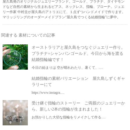
屋久島発のオリジナルジュエリーブランド。ゴールド、プラチナ、ダイヤモン
ドなど自然の素材から生まれるピアス、ネックレス、指輪、ブローチ。ジュエ
リー作家 中村圭が屋久島のアトリエにて、１点ずつハンドメイドで作ります。
マリッジリングのオーダーメイドプラン“屋久島でつくる結婚指輪”に夢中。
関連する 素材についての記事
オーストラリアと屋久島をつなぐジュエリー作り。
プラチナ×シャンパンゴールド、今日から海を渡る
結婚指輪編です！
今日の始まりは 空が晴れわたり、暑くて、.....
結婚指輪の素材バリエーション 屋久島しずくギャ
ラリーにて
https://www.instagra.....
受け継ぐ指輪のストーリー ご両親のジュエリーか
ら、新しい2本の指輪が生まれました！
お預かりした大切な指輪をリメイクして作る.....