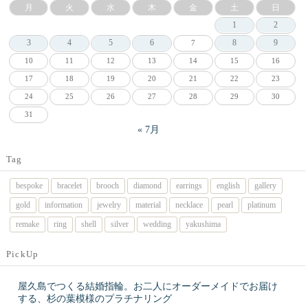
月
火
水
木
金
土
日
1
2
3
4
5
6
8
9
7
10
11
12
13
14
15
16
17
18
19
20
21
22
23
24
25
26
27
28
29
30
31
« 7月
Tag
bespoke
bracelet
brooch
diamond
earrings
english
gallery
gold
information
jewelry
material
necklace
pearl
platinum
remake
ring
shell
silver
wedding
yakushima
PickUp
屋久島でつくる結婚指輪。お二人にオーダーメイドでお届け
する、杉の葉模様のプラチナリング