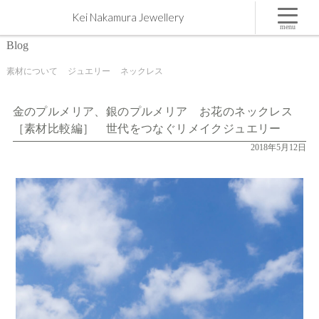
金のプルメリア、銀のプルメリア お花のネックレス［素材比較編］ 世代をつなぐリメイクジ
Kei Nakamura Jewellery
ュエリー | 屋久島,ジュエリー,オーダーメイドのマリッジリング（結婚・婚約指輪）制作 | Kei
Nakamura Jewellery Blog
menu
Blog
素材について
ジュエリー
ネックレス
金のプルメリア、銀のプルメリア お花のネックレス
［素材比較編］ 世代をつなぐリメイクジュエリー
2018年5月12日