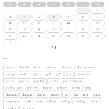
月
火
水
木
金
土
日
1
2
4
6
3
5
7
8
9
10
11
12
13
14
15
16
17
18
19
20
21
22
23
24
25
26
27
28
29
30
31
« 7月
Tag
bespoke
bracelet
brooch
daimond
diamond
diamondjewelry
earrings
english
gallery
gola
gold
gpld
information
jewe.ry
jeweelry
jewellery
jewelry
jewelrydiamond
jewelry、gold
jewwelry
material
necklace
neclace
pearl
plartinum
platinum
platnum
remake
rig
rimg
ring
ringm
ringplatinum
shell
silver
wdding
weddig
wedding
weding
wwdding
yakushima