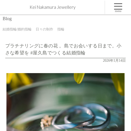
プラチナリングに春の花 。島でお会いする日まで。小さな希望を #屋久島でつくる結婚指輪 | 屋
Kei Nakamura Jewellery
久島,ジュエリー,オーダーメイドのマリッジリング（結婚・婚約指輪）制作 | Kei Nakamura
Jewellery Blog
menu
Blog
結婚指輪/婚約指輪
日々の制作
指輪
プラチナリングに春の花 。島でお会いする日まで。小
さな希望を #屋久島でつくる結婚指輪
2026年1月14日