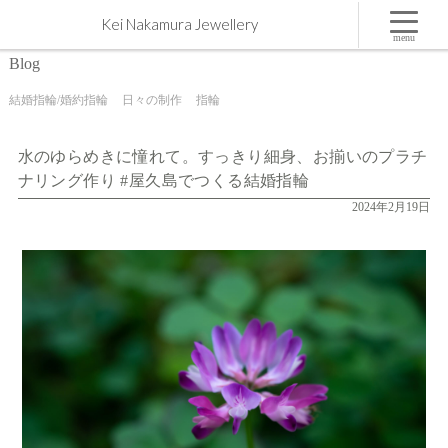
水のゆらめきに憧れて。すっきり細身、お揃いのプラチナリング作り #屋久島でつくる結婚指輪 |
Kei Nakamura Jewellery
屋久島,ジュエリー,オーダーメイドのマリッジリング（結婚・婚約指輪）制作 | Kei Nakamura
Jewellery Blog
menu
Blog
結婚指輪/婚約指輪
日々の制作
指輪
水のゆらめきに憧れて。すっきり細身、お揃いのプラチ
ナリング作り #屋久島でつくる結婚指輪
2024年2月19日