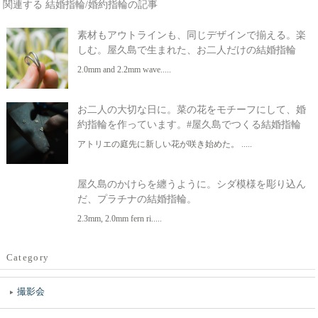
関連する 結婚指輪/婚約指輪の記事
素材もアウトラインも、同じデザインで揃える。楽
しむ。屋久島で生まれた、お二人だけの結婚指輪
2.0mm and 2.2mm wave.....
お二人の大切な日に。菜の花をモチーフにして、婚
約指輪を作っています。#屋久島でつくる結婚指輪
アトリエの庭先に新しい花が咲き始めた。 .....
屋久島のかけらを纏うように。シダ模様を彫り込ん
だ、プラチナの結婚指輪。
2.3mm, 2.0mm fern ri.....
Category
撮影会