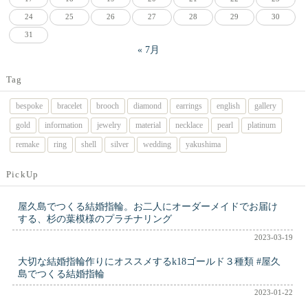
24
25
26
27
28
29
30
31
« 7月
Tag
bespoke
bracelet
brooch
diamond
earrings
english
gallery
gold
information
jewelry
material
necklace
pearl
platinum
remake
ring
shell
silver
wedding
yakushima
PickUp
屋久島でつくる結婚指輪。お二人にオーダーメイドでお届け
する、杉の葉模様のプラチナリング
2023-03-19
大切な結婚指輪作りにオススメするk18ゴールド３種類 #屋久
島でつくる結婚指輪
2023-01-22