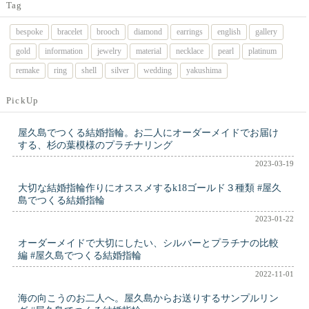
Tag
bespoke
bracelet
brooch
diamond
earrings
english
gallery
gold
information
jewelry
material
necklace
pearl
platinum
remake
ring
shell
silver
wedding
yakushima
PickUp
屋久島でつくる結婚指輪。お二人にオーダーメイドでお届け
する、杉の葉模様のプラチナリング
2023-03-19
大切な結婚指輪作りにオススメするk18ゴールド３種類 #屋久
島でつくる結婚指輪
2023-01-22
オーダーメイドで大切にしたい、シルバーとプラチナの比較
編 #屋久島でつくる結婚指輪
2022-11-01
海の向こうのお二人へ。屋久島からお送りするサンプルリン