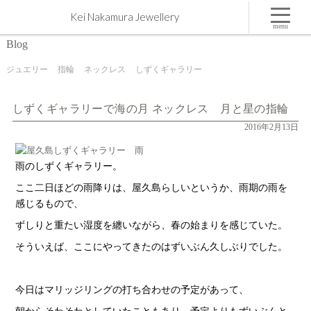
しずくギャラリーで海の月 ネックレス 月と星の指輪 | 屋久島,ジュエリー,オーダーメイドのマ
Kei Nakamura Jewellery
リッジリング（結婚・婚約指輪）制作 | Kei Nakamura Jewellery Blog
menu
Blog
ジュエリー
指輪
ネックレス
しずくギャラリー
しずくギャラリーで海の月 ネックレス 月と星の指輪
2016年2月13日
雨のしずくギャラリー。
ここ二日ほどの雨降りは、屋久島らしいというか、雨期の雨を
感じるもので、
ずしりと重たい湿度を纏いながら、春の始まりを感じていた。
そういえば、ここにやってきたのはずいぶん久しぶりでした。
今日はマリッジリングの打ち合わせの予定があって、