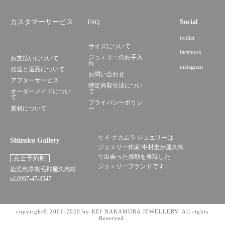
カスタマーサービス
FAQ
Social
twitter
サイズについて
facebook
ジュエリーのお手入
お支払いについて
れ
instagram
発送と返品について
お問い合わせ
アフターサービス
特定商取引法につい
オーダーメイドについ
て
て
プライバシーポリシ
素材について
ー
ケイ ナカムラ ジュエリーは
Shizuku Gallery
ジュエリー作家 中村圭が屋久島
で出会った感動を表現した
完全予約制
ジュエリーブランドです。
鹿児島県熊毛郡屋久島町
tel:0997-47-3547
copyright© 2001-2020 by KEI NAKAMURA JEWELLERY. All rights
Reserved.