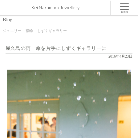
屋久島の雨 傘を片手にしずくギャラリーに | 屋久島,ジュエリー,オーダーメイドのマリッジリ
Kei Nakamura Jewellery
ング（結婚・婚約指輪）制作 | Kei Nakamura Jewellery Blog
menu
Blog
ジュエリー
指輪
しずくギャラリー
屋久島の雨 傘を片手にしずくギャラリーに
2016年4月23日