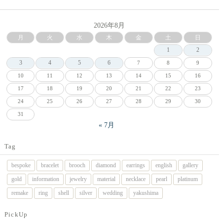
2026年8月
月
火
水
木
金
土
日
1
2
3
4
5
6
7
8
9
10
11
12
13
14
15
16
17
18
19
20
21
22
23
24
25
26
27
28
29
30
31
« 7月
Tag
bespoke
bracelet
brooch
diamond
earrings
english
gallery
gold
information
jewelry
material
necklace
pearl
platinum
remake
ring
shell
silver
wedding
yakushima
PickUp