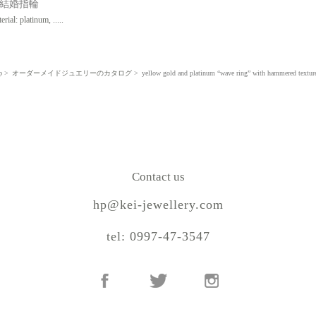
結婚指輪
erial: platinum, .....
p
オーダーメイドジュエリーのカタログ
yellow gold and platinum “wave ring” with hammered textur
Contact us
hp@kei-jewellery.com
tel: 0997-47-3547