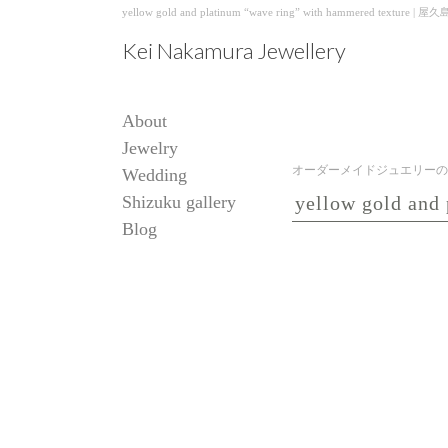
yellow gold and platinum “wave ring” with hammered
Kei Nakamura Jewellery
About
Jewelry
オーダーメイドジュエリーの
Wedding
Shizuku gallery
yellow gold and
Blog