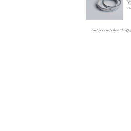
る
mat
Kei Nakamura Jewellery BlogTo