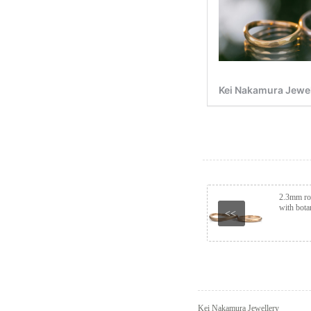
2.3mm ro
with botan
<<
Kei Nakamura Jewellery