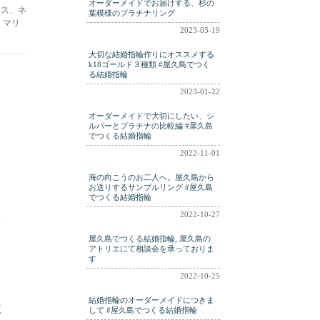
オーダーメイドでお届けする、杉の
アス、ネ
葉模様のプラチナリング
。マリ
2023-03-19
大切な結婚指輪作りにオススメする
k18ゴールド３種類 #屋久島でつく
る結婚指輪
2023-01-22
オーダーメイドで大切にしたい、シ
ルバーとプラチナの比較編 #屋久島
でつくる結婚指輪
2022-11-01
海の向こうのお二人へ。屋久島から
お送りするサンプルリング #屋久島
でつくる結婚指輪
2022-10-27
結
屋久島でつくる結婚指輪, 屋久島の
アトリエにて相談会を承っておりま
す
2022-10-25
結婚指輪のオーダーメイドにつきま
く
して #屋久島でつくる結婚指輪