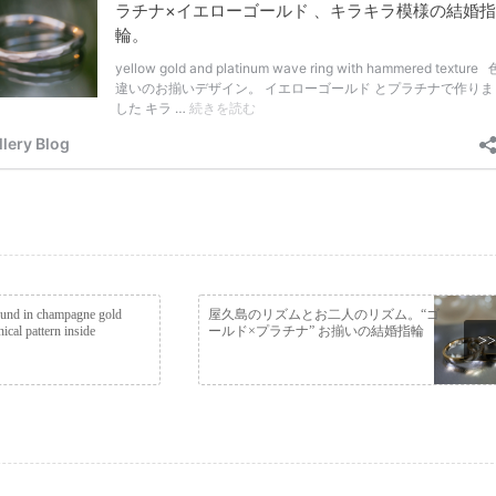
und in champagne gold
屋久島のリズムとお二人のリズム。“ゴ
ical pattern inside
ールド×プラチナ” お揃いの結婚指輪
>>