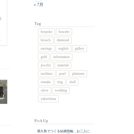
« 7月
Tag
bespoke
bracelet
brooch
diamond
earrings
english
gallery
gold
information
jewelry
material
necklace
pearl
platinum
remake
ring
shell
silver
wedding
yakushima
PickUp
屋久島でつくる結婚指輪。お二人に