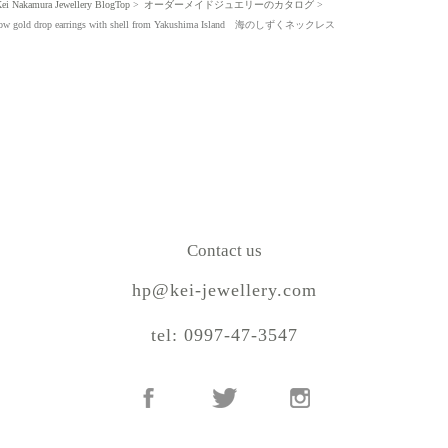
ei Nakamura Jewellery BlogTop
オーダーメイドジュエリーのカタログ
low gold drop earrings with shell from Yakushima Island 海のしずくネックレス
Contact us
hp@kei-jewellery.com
tel: 0997-47-3547