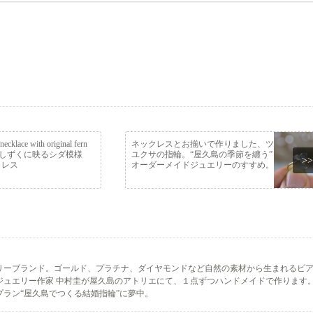
 necklace with original fern
ネックレスとお揃いで作りました、ツ
rn しずくに映るシダ模様
ユクサの指輪。“屋久島の季節を纏う”
>>
クレス
オーダーメイドジュエリーのすすめ。
リーブランド。ゴールド、プラチナ、ダイヤモンドなど自然の素材から生まれるピ
ジュエリー作家 中村圭が屋久島のアトリエにて、１点ずつハンドメイドで作ります
ラン“屋久島でつくる結婚指輪”に夢中。