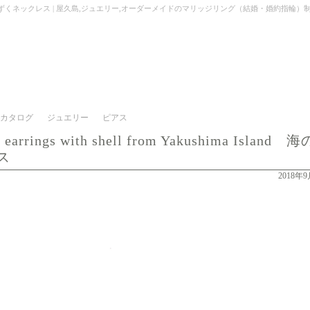
ima Island 海のしずくネックレス | 屋久島,ジュエリー,オーダーメイドのマリッジリング（結婚・婚約指輪）制作 | Kei
カタログ
ジュエリー
ピアス
p earrings with shell from Yakushima Island 海
ス
2018年