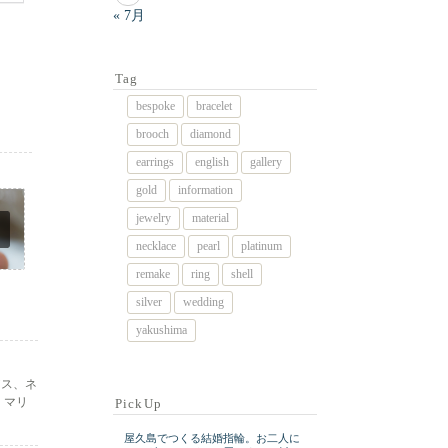
« 7月
Tag
bespoke
bracelet
brooch
diamond
earrings
english
gallery
gold
information
jewelry
material
necklace
pearl
platinum
remake
ring
shell
silver
wedding
yakushima
アス、ネ
。マリ
PickUp
屋久島でつくる結婚指輪。お二人に