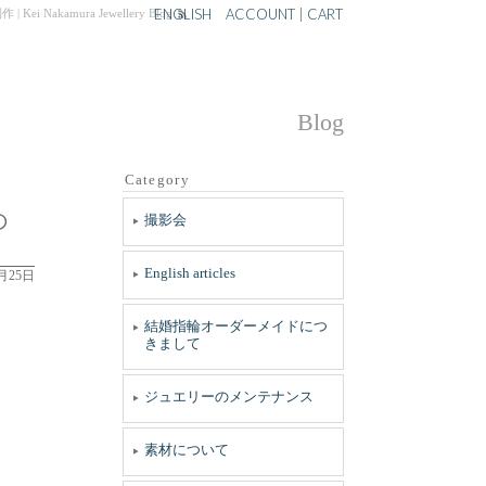
ENGLISH
ACCOUNT
|
CART
 Nakamura Jewellery Blog
Blog
Category
の
撮影会
English articles
9月25日
結婚指輪オーダーメイドにつ
きまして
ジュエリーのメンテナンス
素材について