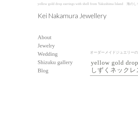
yellow gold drop earrings with shell from Yakush
Kei Nakamura Jewellery
About
Jewelry
オーダーメイドジュエリーの
Wedding
Shizuku gallery
yellow gold dro
しずくネックレ
Blog