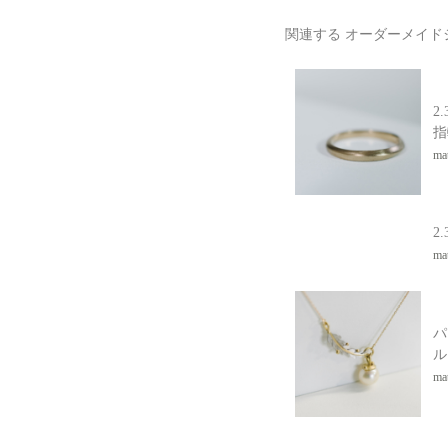
関連する オーダーメイ
2
指
mat
2
mat
パ
ル
mat