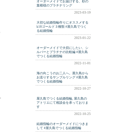
オーダーメイドでお届けする、杉の
葉模様のプラチナリング
2023-03-19
大切な結婚指輪作りにオススメする
k18ゴールド３種類 #屋久島でつく
る結婚指輪
婚
2023-01-22
オーダーメイドで大切にしたい、シ
ルバーとプラチナの比較編 #屋久島
でつくる結婚指輪
2022-11-01
海の向こうのお二人へ。屋久島から
お送りするサンプルリング #屋久島
でつくる結婚指輪
2022-10-27
ー
屋久島でつくる結婚指輪, 屋久島の
アトリエにて相談会を承っておりま
す
2022-10-25
結婚指輪のオーダーメイドにつきま
して #屋久島でつくる結婚指輪