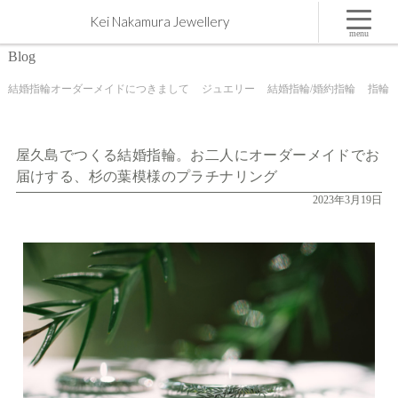
屋久島でつくる結婚指輪。お二人にオーダーメイドでお届けする、杉の葉模様のプラチナリング
Kei Nakamura Jewellery
| 屋久島,ジュエリー,オーダーメイドのマリッジリング（結婚・婚約指輪）制作 | Kei Nakamura
Jewellery Blog
menu
Blog
結婚指輪オーダーメイドにつきまして
ジュエリー
結婚指輪/婚約指輪
指輪
屋久島でつくる結婚指輪。お二人にオーダーメイドでお
届けする、杉の葉模様のプラチナリング
2023年3月19日