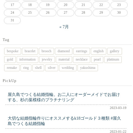
17
18
19
20
21
22
23
24
25
26
27
28
29
30
31
« 7月
Tag
bespoke
bracelet
brooch
diamond
earrings
english
gallery
gold
information
jewelry
material
necklace
pearl
platinum
remake
ring
shell
silver
wedding
yakushima
PickUp
屋久島でつくる結婚指輪。お二人にオーダーメイドでお届け
する、杉の葉模様のプラチナリング
2023-03-19
大切な結婚指輪作りにオススメするk18ゴールド３種類 #屋久
島でつくる結婚指輪
2023-01-22