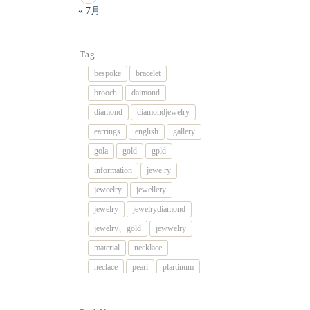
« 7月
Tag
bespoke
bracelet
brooch
daimond
diamond
diamondjewelry
earrings
english
gallery
gola
gold
gpld
information
jewe.ry
jeweelry
jewellery
jewelry
jewelrydiamond
jewelry、gold
jewwelry
material
necklace
neclace
pearl
plartinum
platinum
platnum
remake
rig
rimg