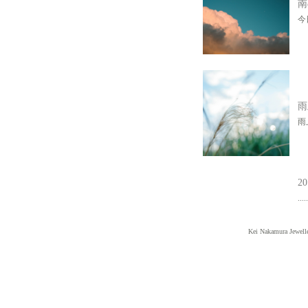
南
今
雨
雨
2
....
Kei Nakamura Jewell