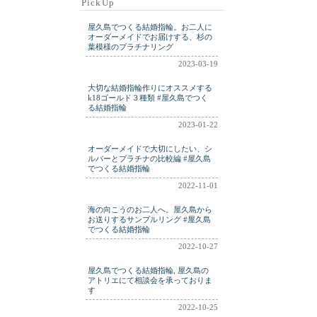
PickUp
ring
ringm
ringplatinum
屋久島でつくる結婚指輪。お二人に
shell
silver
wdding
オーダーメイドでお届けする、杉の
葉模様のプラチナリング
weddig
wedding
2023-03-19
weding
wwdding
大切な結婚指輪作りにオススメする
yakushima
k18ゴールド３種類 #屋久島でつく
る結婚指輪
2023-01-22
オーダーメイドで大切にしたい、シ
ルバーとプラチナの比較編 #屋久島
でつくる結婚指輪
2022-11-01
海の向こうのお二人へ。屋久島から
お送りするサンプルリング #屋久島
でつくる結婚指輪
2022-10-27
屋久島でつくる結婚指輪, 屋久島の
アトリエにて相談会を承っておりま
す
2022-10-25