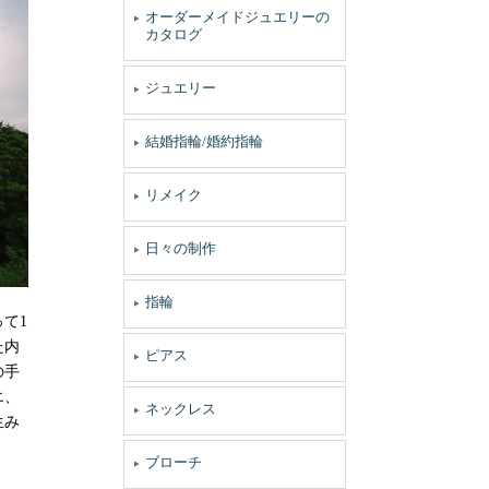
オーダーメイドジュエリーの
カタログ
ジュエリー
結婚指輪/婚約指輪
リメイク
日々の制作
指輪
て1
た内
ピアス
の手
エ、
ネックレス
生み
。
ブローチ