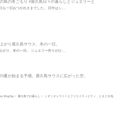
の島の冬ごもり #屋久島日々の暮らしとジュエリーと
日も一日おつかれさまでした。 日中はシ.....
上がり屋久島サウス、冬の一日。
上がり、冬の一日。 ジュエリー作りがひ.....
019夏が始まる予感。屋久島サウスに広がった空。
.
ery BlogTop
屋久島での暮らし
しずくギャラリーとクリエイティビティ、ときどき海。