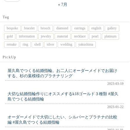
« 7月
Tag
bespoke
bracelet
brooch
diamond
earrings
english
gallery
gold
information
jewelry
material
necklace
pearl
platinum
remake
ring
shell
silver
wedding
yakushima
PickUp
屋久島でつくる結婚指輪。お二人にオーダーメイドでお届け
する、杉の葉模様のプラチナリング
2023-03-19
大切な結婚指輪作りにオススメするk18ゴールド３種類 #屋久
島でつくる結婚指輪
2023-01-22
オーダーメイドで大切にしたい、シルバーとプラチナの比較
編 #屋久島でつくる結婚指輪
2022-11-01