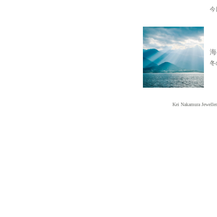
今
海
冬
Kei Nakamura Jewelle