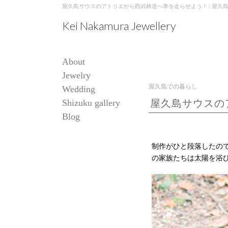
屋久島サウスのアトリエから西武林道へ車を走らせよう！ | 屋久島,ジュエリ
Kei Nakamura Jewellery
About
Jewelry
屋久島での暮らし
Wedding
Shizuku gallery
屋久島サウスの
Blog
制作がひと段落したの
の家族たちは太陽を浴