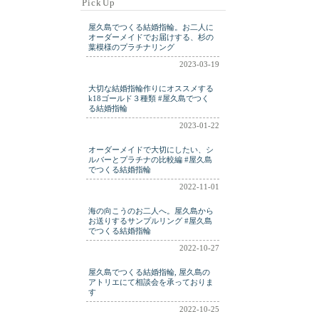
PickUp
ring
ringm
ringplatinum
屋久島でつくる結婚指輪。お二人に
shell
silver
wdding
オーダーメイドでお届けする、杉の
葉模様のプラチナリング
weddig
wedding
2023-03-19
weding
wwdding
大切な結婚指輪作りにオススメする
yakushima
k18ゴールド３種類 #屋久島でつく
る結婚指輪
2023-01-22
オーダーメイドで大切にしたい、シ
ルバーとプラチナの比較編 #屋久島
でつくる結婚指輪
2022-11-01
海の向こうのお二人へ。屋久島から
お送りするサンプルリング #屋久島
でつくる結婚指輪
2022-10-27
屋久島でつくる結婚指輪, 屋久島の
アトリエにて相談会を承っておりま
す
2022-10-25