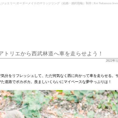
ー,オーダーメイドのマリッジリング（結婚・婚約指輪）制作 | Kei Nakamura Jeweller
アトリエから西武林道へ車を走らせよう！
2022年
で気分をリフレッシュして、ただ何気なく西に向かって車を走らせる。
びた道路でポカポカ。羨ましいくらいにマイペースな夢中っぷりは！