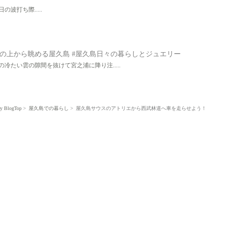
日の波打ち際.....
の上から眺める屋久島 #屋久島日々の暮らしとジュエリー
の冷たい雲の隙間を抜けて宮之浦に降り注.....
ry BlogTop
屋久島での暮らし
屋久島サウスのアトリエから西武林道へ車を走らせよう！