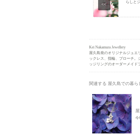
らしと
<<
Kei Nakamura Jewellery
屋久島発のオリジナルジュエ
ックレス、指輪、ブローチ。
ッジリングのオーダーメイドプ
関連する 屋久島での暮ら
屋
今