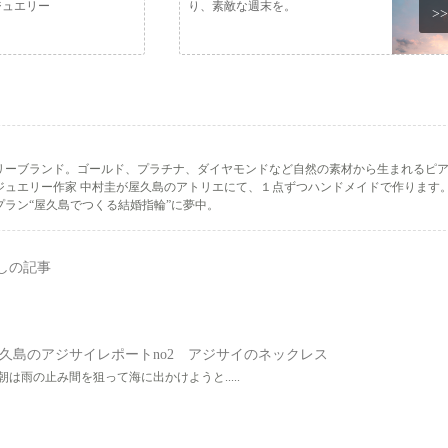
ジュエリー
り、素敵な週末を。
>>
リーブランド。ゴールド、プラチナ、ダイヤモンドなど自然の素材から生まれるピ
ジュエリー作家 中村圭が屋久島のアトリエにて、１点ずつハンドメイドで作ります
ラン“屋久島でつくる結婚指輪”に夢中。
しの記事
久島のアジサイレポートno2 アジサイのネックレス
朝は雨の止み間を狙って海に出かけようと.....