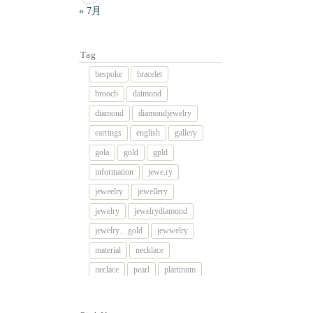
« 7月
Tag
bespoke
bracelet
brooch
daimond
diamond
diamondjewelry
earrings
english
gallery
gola
gold
gpld
information
jewe.ry
jeweelry
jewellery
jewelry
jewelrydiamond
jewelry、gold
jewwelry
material
necklace
neclace
pearl
plartinum
platinum
platnum
remake
rig
rimg