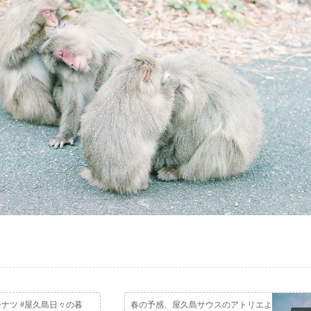
ナツ #屋久島日々の暮
春の予感、屋久島サウスのアトリエよ