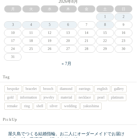
2026年8月
月
火
水
木
金
土
日
1
2
3
4
5
6
8
7
9
10
11
12
13
14
15
16
17
18
19
20
21
22
23
24
25
26
27
28
29
30
31
« 7月
Tag
bespoke
bracelet
brooch
diamond
earrings
english
gallery
gold
information
jewelry
material
necklace
pearl
platinum
remake
ring
shell
silver
wedding
yakushima
PickUp
屋久島でつくる結婚指輪。お二人にオーダーメイドでお届け