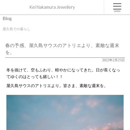
春の予感、屋久島サウスのアトリエより、素敵な週末を。 | 屋久島,ジュエリー,オーダーメイドの
Kei Nakamura Jewellery
マリッジリング（結婚・婚約指輪）制作 | Kei Nakamura Jewellery Blog
menu
Blog
屋久島での暮らし
春の予感、屋久島サウスのアトリエより、素敵な週末
を。
2022年2月25日
冬を抜けて、空もふわり、軽やかになってきた。日が長くなっ
てゆくのはとっても嬉しい！！
屋久島サウスのアトリエより。皆さま、素敵な週末を。