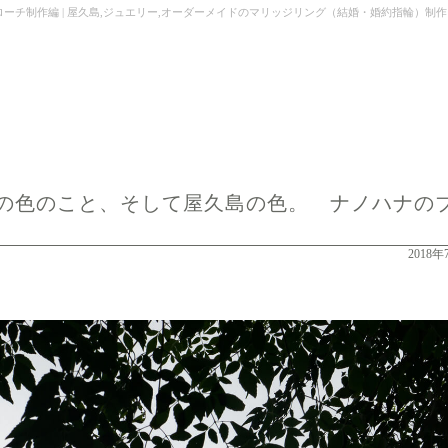
| 屋久島,ジュエリー,オーダーメイドのマリッジリング（結婚・婚約指輪）制作 | Kei Nakamu
の色のこと、そして屋久島の色。 ナノハナの
2018年