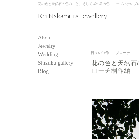
花の色と天然石の色のこと、そして屋久島の色。 ナノハナのブローチ制作編 
Kei Nakamura Jewellery
About
Jewelry
日々の制作
ブローチ
Wedding
Shizuku gallery
花の色と天然石
ローチ制作編
Blog