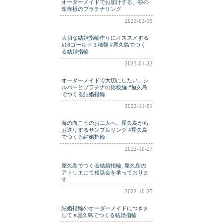
オーダーメイドでお届けする、杉の
葉模様のプラチナリング
2023-03-19
大切な結婚指輪作りにオススメする
k18ゴールド３種類 #屋久島でつく
る結婚指輪
2023-01-22
オーダーメイドで大切にしたい、シ
ルバーとプラチナの比較編 #屋久島
でつくる結婚指輪
2022-11-01
海の向こうのお二人へ。屋久島から
お送りするサンプルリング #屋久島
でつくる結婚指輪
2022-10-27
屋久島でつくる結婚指輪, 屋久島の
アトリエにて相談会を承っておりま
す
2022-10-25
結婚指輪のオーダーメイドにつきま
して #屋久島でつくる結婚指輪