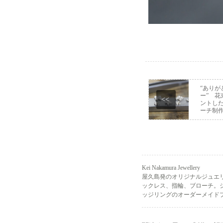
“ありが
ー” 
<<
ントし
ーチ制
Kei Nakamura Jewellery
屋久島発のオリジナルジュエ
ックレス、指輪、ブローチ。
ッジリングのオーダーメイドプ