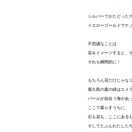
シルバーでかたどった
イエローゴールドでナ
不思議なことは
花をイメージすると、
それも瞬間的に！
もちろん花だけじゃな
屋久島の森の緑はエメ
パールが似合う海があ
ここで暮らすうちに、
石も花も、ここにある
そしてたぶんわたした