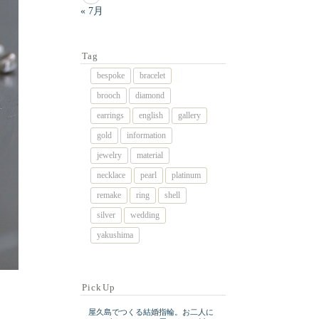
« 7月
Tag
bespoke
bracelet
brooch
diamond
earrings
english
gallery
gold
information
jewelry
material
necklace
pearl
platinum
remake
ring
shell
silver
wedding
yakushima
PickUp
屋久島でつくる結婚指輪。お二人に