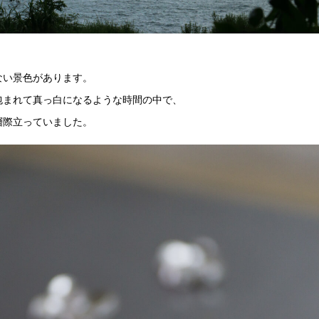
、
ない景色があります。
包まれて真っ白になるような時間の中で、
層際立っていました。