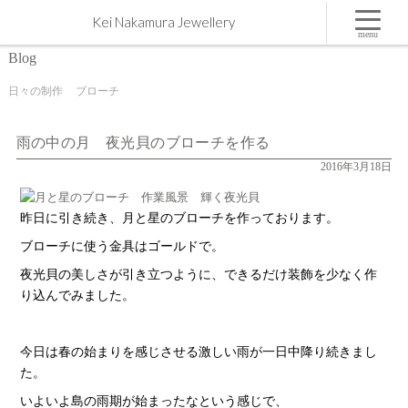
雨の中の月 夜光貝のブローチを作る | 屋久島,ジュエリー,オーダーメイドのマリッジリング（結
Kei Nakamura Jewellery
婚・婚約指輪）制作 | Kei Nakamura Jewellery Blog
menu
Blog
日々の制作
ブローチ
雨の中の月 夜光貝のブローチを作る
2016年3月18日
昨日に引き続き、月と星のブローチを作っております。
ブローチに使う金具はゴールドで。
夜光貝の美しさが引き立つように、できるだけ装飾を少なく作
り込んでみました。
今日は春の始まりを感じさせる激しい雨が一日中降り続きまし
た。
いよいよ島の雨期が始まったなという感じで、