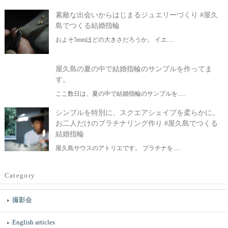
素敵な出会いからはじまるジュエリーづくり #屋久
島でつくる結婚指輪
およそ5mmほどの大きさだろうか。 イエ.....
屋久島の夏の中で結婚指輪のサンプルを作ってま
す。
ここ数日は、夏の中で結婚指輪のサンプルを.....
シンプルを特別に、スクエアシェイプを柔らかに。
お二人だけのプラチナリング作り #屋久島でつくる
結婚指輪
屋久島サウスのアトリエです。 プラチナを.....
Category
撮影会
English articles