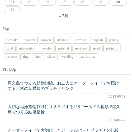
24
25
26
27
28
29
30
31
« 7月
Tag
bespoke
bracelet
brooch
diamond
earrings
english
gallery
gold
information
jewelry
material
necklace
pearl
platinum
remake
ring
shell
silver
wedding
yakushima
PickUp
屋久島でつくる結婚指輪。お二人にオーダーメイドでお届け
する、杉の葉模様のプラチナリング
2023-03-19
大切な結婚指輪作りにオススメするk18ゴールド３種類 #屋久
島でつくる結婚指輪
2023-01-22
オーダーメイドで大切にしたい、シルバーとプラチナの比較