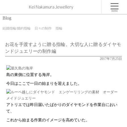
お花を手渡すように贈る指輪。大切な人に贈るダイヤモンドジュエリーの制作編 | 屋久島,ジュエ
Kei Nakamura Jewellery
リー,オーダーメイドのマリッジリング（結婚・婚約指輪）制作 | Kei Nakamura Jewellery Blog
menu
Blog
結婚指輪/婚約指輪
日々の制作
指輪
お花を手渡すように贈る指輪。大切な人に贈るダイヤモ
ンドジュエリーの制作編
2017年7月25日
島の東側に位置する海岸。
今日はここで一日の始まりを迎えました。
アトリエでは昨日届いたばかりのダイヤモンドを作業台におい
て、
これから始まる作業のイメージを高めていた。