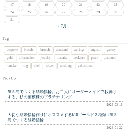
17
18
19
20
21
22
23
24
25
26
27
28
29
30
31
« 7月
Tag
bespoke
bracelet
brooch
diamond
earrings
english
gallery
gold
information
jewelry
material
necklace
pearl
platinum
remake
ring
shell
silver
wedding
yakushima
PickUp
屋久島でつくる結婚指輪。お二人にオーダーメイドでお届け
する、杉の葉模様のプラチナリング
2023-03-19
大切な結婚指輪作りにオススメするk18ゴールド３種類 #屋久
島でつくる結婚指輪
2023-01-22