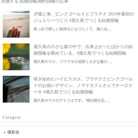
関連する 結婚指輪/婚約指輪の記事
夕陽と海、ピンクゴールドとプラチナ 2024年最初の
ジュエリーづくり #屋久島でつくる結婚指輪
真っ白で新しい気持ちになりたくて、海に出.....
屋久島の小さな森の中で。出来上がったばかりの結
婚指輪を眺めている。#屋久島でつくる結婚指輪
屋久島サウス、ツワブキの花咲く小さな森の.....
咲き始めたハイビスカス、プラチナとピンクゴール
ドのお揃いデザイン、ノマドカフェさんでチースケ
ーキ #屋久島でつくる結婚指輪
屋久島サウスのアトリエです。 晴れ間が広.....
Category
撮影会