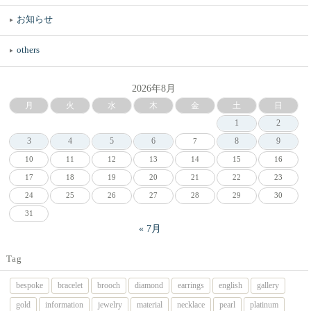
お知らせ
others
2026年8月
月
火
水
木
金
土
日
1
2
3
4
5
6
8
9
7
10
11
12
13
14
15
16
17
18
19
20
21
22
23
24
25
26
27
28
29
30
31
« 7月
Tag
bespoke
bracelet
brooch
diamond
earrings
english
gallery
gold
information
jewelry
material
necklace
pearl
platinum