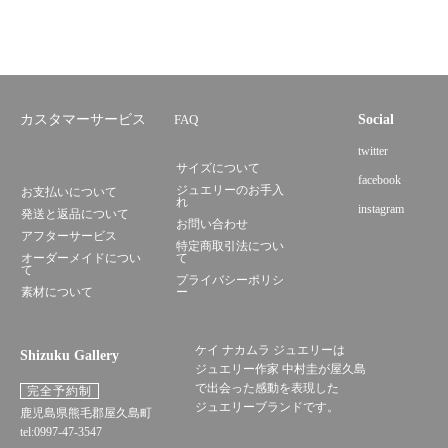
カスタマーサービス
FAQ
Social
twitter
サイズについて
facebook
ジュエリーのお手入
お支払いについて
れ
instagram
発送と返品について
お問い合わせ
アフターサービス
特定商取引法につい
オーダーメイドについ
て
て
プライバシーポリシ
素材について
ー
ケイ ナカムラ ジュエリーは
Shizuku Gallery
ジュエリー作家 中村圭が屋久島
で出会った感動を表現した
完全予約制
ジュエリーブランドです。
鹿児島県熊毛郡屋久島町
tel:0997-47-3547