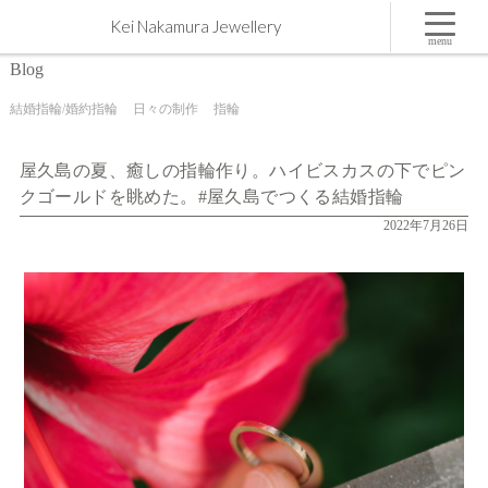
屋久島の夏、癒しの指輪作り。ハイビスカスの下でピンクゴールドを眺めた。#屋久島でつくる
Kei Nakamura Jewellery
結婚指輪 | 屋久島,ジュエリー,オーダーメイドのマリッジリング（結婚・婚約指輪）制作 | Kei
Nakamura Jewellery Blog
menu
Blog
結婚指輪/婚約指輪
日々の制作
指輪
屋久島の夏、癒しの指輪作り。ハイビスカスの下でピン
クゴールドを眺めた。#屋久島でつくる結婚指輪
2022年7月26日