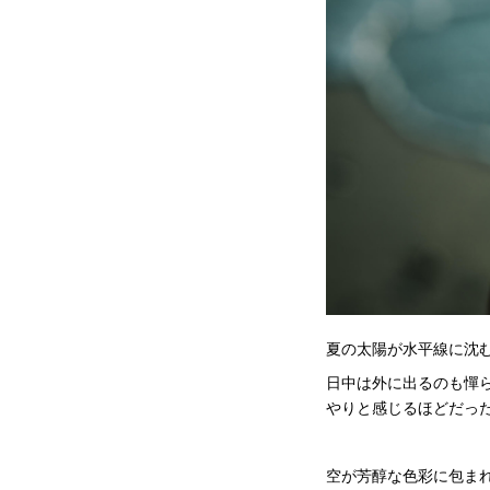
夏の太陽が水平線に沈
日中は外に出るのも憚
やりと感じるほどだっ
空が芳醇な色彩に包ま