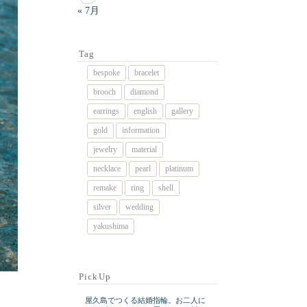
« 7月
Tag
bespoke
bracelet
brooch
diamond
earrings
english
gallery
gold
information
jewelry
material
necklace
pearl
platinum
remake
ring
shell
silver
wedding
yakushima
PickUp
屋久島でつくる結婚指輪。お二人に