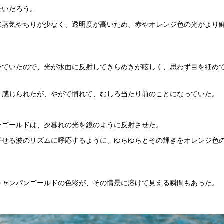
せいだろう。
水蒸気やちりが少なく、透明度が高いため、赤やオレンジ色の光がより
いていたので、光が水面に反射してきらめきが眩しく、思わず目を細め
く感じられたが、やがて慣れて、むしろ当たり前のことになっていた。
ンゴールドは、夕暮れの光を鏡のように反射させた。
寄せる波のリズムに呼応するように、ゆらゆらとその輝きをオレンジ色
。
シャンパンゴールドの色彩が、その情景に溶けて見える瞬間もあった。