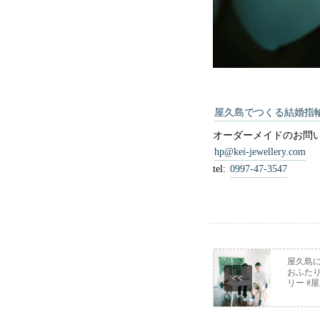
屋久島でつくる結婚指
オーダーメイドのお問
hp@kei-jewellery.com
tel:
0997-47-3547
屋久島に
おふた
<<
リー #