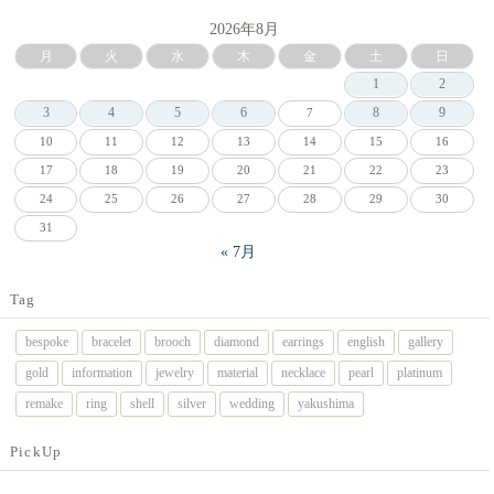
2026年8月
月
火
水
木
金
土
日
1
2
3
4
5
6
8
9
7
10
11
12
13
14
15
16
17
18
19
20
21
22
23
24
25
26
27
28
29
30
31
« 7月
Tag
bespoke
bracelet
brooch
diamond
earrings
english
gallery
gold
information
jewelry
material
necklace
pearl
platinum
remake
ring
shell
silver
wedding
yakushima
PickUp