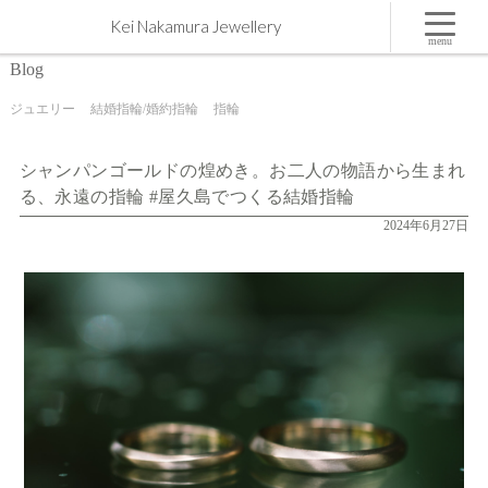
シャンパンゴールドの煌めき。お二人の物語から生まれる、永遠の指輪 #屋久島でつくる結婚指
Kei Nakamura Jewellery
輪 | 屋久島,ジュエリー,オーダーメイドのマリッジリング（結婚・婚約指輪）制作 | Kei Nakamura
Jewellery Blog
menu
Blog
ジュエリー
結婚指輪/婚約指輪
指輪
シャンパンゴールドの煌めき。お二人の物語から生まれ
る、永遠の指輪 #屋久島でつくる結婚指輪
2024年6月27日