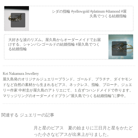
シダの指輪 #yellowgold #platinum #diamond #屋
久島でつくる結婚指輪
<<
大好きな波のリズム。屋久島からオーダーメイドでお届
けする、シャンパンゴールドの結婚指輪 #屋久島でつく
>>
る結婚指輪
Kei Nakamura Jewellery
屋久島発のオリジナルジュエリーブランド。ゴールド、プラチナ、ダイヤモン
ドなど自然の素材から生まれるピアス、ネックレス、指輪、ブローチ。ジュエ
リー作家 中村圭が屋久島のアトリエにて、１点ずつハンドメイドで作ります。
マリッジリングのオーダーメイドプラン“屋久島でつくる結婚指輪”に夢中。
関連する ジュエリーの記事
月と星のピアス 夏の始まりに三日月と星をかたど
った小さなピアスが出来上がりました。