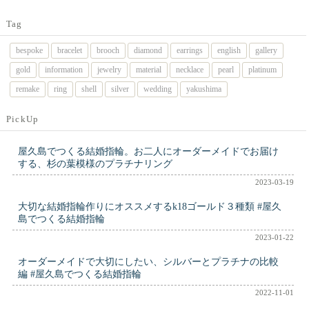
Tag
bespoke
bracelet
brooch
diamond
earrings
english
gallery
gold
information
jewelry
material
necklace
pearl
platinum
remake
ring
shell
silver
wedding
yakushima
PickUp
屋久島でつくる結婚指輪。お二人にオーダーメイドでお届け
する、杉の葉模様のプラチナリング
2023-03-19
大切な結婚指輪作りにオススメするk18ゴールド３種類 #屋久
島でつくる結婚指輪
2023-01-22
オーダーメイドで大切にしたい、シルバーとプラチナの比較
編 #屋久島でつくる結婚指輪
2022-11-01