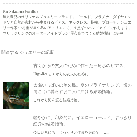
Kei Nakamura Jewellery
屋久島発のオリジナルジュエリーブランド。ゴールド、プラチナ、ダイヤモン
ドなど自然の素材から生まれるピアス、ネックレス、指輪、ブローチ。ジュエ
リー作家 中村圭が屋久島のアトリエにて、１点ずつハンドメイドで作ります。
マリッジリングのオーダーメイドプラン“屋久島でつくる結婚指輪”に夢中。
関連する ジュエリーの記事
古くからの友人のために作った三角形のピアス。
High-Res 古くからの友人のために.....
太陽いっぱいの屋久島。夏のプラチナリング。海の
向こうに暮らすお二人に届ける結婚指輪。
これから海を渡る結婚指輪。 .....
軽やかに、印象的に。イエローゴールド、すっきり
細身の結婚指輪。
今日いちにち、じっくりと作業を進めて、 .....