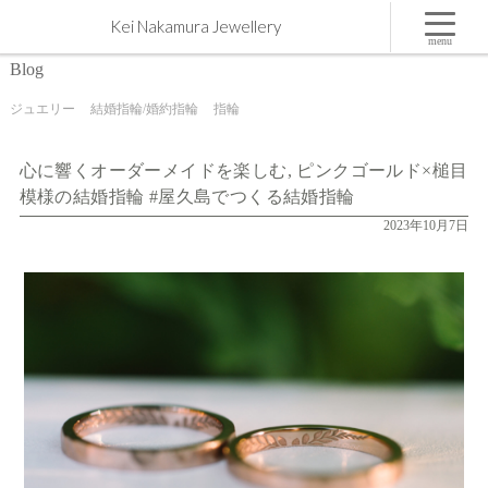
心に響くオーダーメイドを楽しむ, ピンクゴールド×槌目模様の結婚指輪 #屋久島でつくる結婚指
Kei Nakamura Jewellery
輪 | 屋久島,ジュエリー,オーダーメイドのマリッジリング（結婚・婚約指輪）制作 | Kei Nakamura
Jewellery Blog
menu
Blog
ジュエリー
結婚指輪/婚約指輪
指輪
心に響くオーダーメイドを楽しむ, ピンクゴールド×槌目
模様の結婚指輪 #屋久島でつくる結婚指輪
2023年10月7日