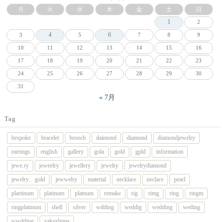
月
火
水
木
金
土
日
1
2
4
6
3
5
7
8
9
10
11
12
13
14
15
16
17
18
19
20
21
22
23
24
25
26
27
28
29
30
31
« 7月
Tag
bespoke
bracelet
brooch
daimond
diamond
diamondjewelry
earrings
english
gallery
gola
gold
gpld
information
jewe.ry
jeweelry
jewellery
jewelry
jewelrydiamond
jewelry、gold
jewwelry
material
necklace
neclace
pearl
plartinum
platinum
platnum
remake
rig
rimg
ring
ringm
ringplatinum
shell
silver
wdding
weddig
wedding
weding
wwdding
yakushima