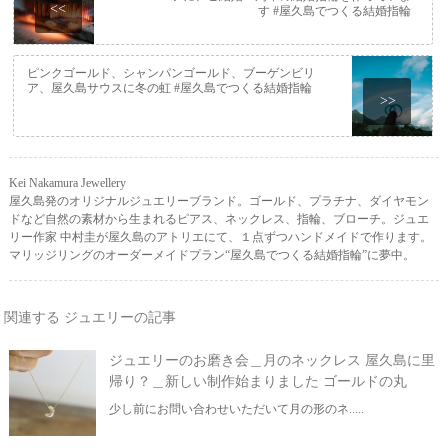
<<
す #屋久島でつくる結婚指輪
ピンクゴールド、シャンパンゴールド、ブーゲンビリ
ア、屋久島サウスに冬の虹 #屋久島でつくる結婚指輪
>>
Kei Nakamura Jewellery
屋久島発のオリジナルジュエリーブランド。ゴールド、プラチナ、ダイヤモン
ドなど自然の素材から生まれるピアス、ネックレス、指輪、ブローチ。ジュエ
リー作家 中村圭が屋久島のアトリエにて、１点ずつハンドメイドで作ります。
マリッジリングのオーダーメイドプラン“屋久島でつくる結婚指輪”に夢中。
関連する ジュエリーの記事
ジュエリーのお磨き会＿月のネックレス 屋久島に里
帰り？＿新しい制作始まりました ゴールドの丸
少し前にお問い合わせいただいて月の形のネ.....