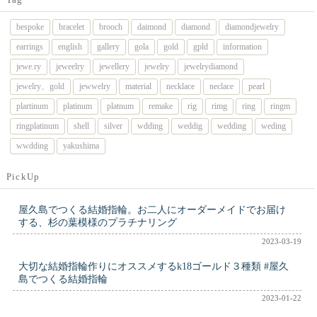
bespoke
bracelet
brooch
daimond
diamond
diamondjewelry
earrings
english
gallery
gola
gold
gpld
information
jewe.ry
jeweelry
jewellery
jewelry
jewelrydiamond
jewelry、gold
jewwelry
material
necklace
neclace
pearl
plartinum
platinum
platnum
remake
rig
rimg
ring
ringm
ringplatinum
shell
silver
wdding
weddig
wedding
weding
wwdding
yakushima
PickUp
屋久島でつくる結婚指輪。お二人にオーダーメイドでお届け
する、杉の葉模様のプラチナリング
2023-03-19
大切な結婚指輪作りにオススメするk18ゴールド３種類 #屋久
島でつくる結婚指輪
2023-01-22