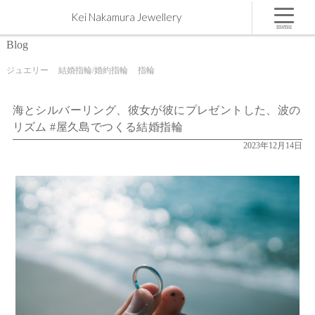
海とシルバーリング、彼女が彼にプレゼントした、波のリズム #屋久島でつくる結婚指輪 | 屋久
Kei Nakamura Jewellery
島,ジュエリー,オーダーメイドのマリッジリング（結婚・婚約指輪）制作 | Kei Nakamura Jewellery
Blog
menu
Blog
ジュエリー
結婚指輪/婚約指輪
指輪
海とシルバーリング、彼女が彼にプレゼントした、波の
リズム #屋久島でつくる結婚指輪
2023年12月14日